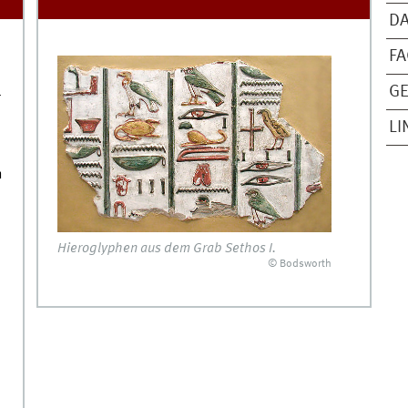
D
F
GE
r
LI
h
e
Hieroglyphen aus dem Grab Sethos I.
© Bodsworth