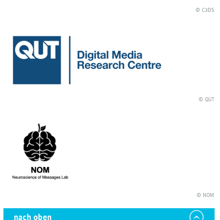
© C3DS
© QUT
© NOM
nach oben