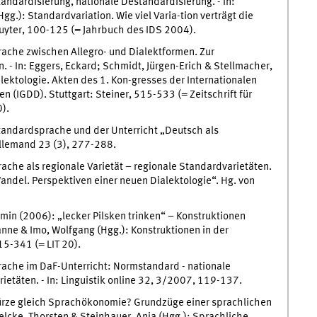
ndardisierung, nationale Destandardisierung. - In:
gg.): Standardvariation. Wie viel Varia-tion verträgt die
uyter, 100-125 (= Jahrbuch des IDS 2004).
che zwischen Allegro- und Dialektformen. Zur
 - In: Eggers, Eckard; Schmidt, Jürgen-Erich & Stellmacher,
lektologie. Akten des 1. Kon-gresses der Internationalen
n (IGDD). Stuttgart: Steiner, 515-533 (= Zeitschrift für
).
andardsprache und der Unterricht „Deutsch als
Allemand 23 (3), 277-288.
he als regionale Varietät – regionale Standardvarietäten.
andel. Perspektiven einer neuen Dialektologie“. Hg. von
in (2006): „lecker Pilsken trinken“ – Konstruktionen
sanne & Imo, Wolfgang (Hgg.): Konstruktionen in der
315-341 (= LIT 20).
che im DaF-Unterricht: Normstandard - nationale
ietäten. - In: Linguistik online 32, 3/2007, 119-137.
ürze gleich Sprachökonomie? Grundzüge einer sprachlichen
Roelcke, Thorsten & Steinhauer, Anja (Hgg.): Sprachliche