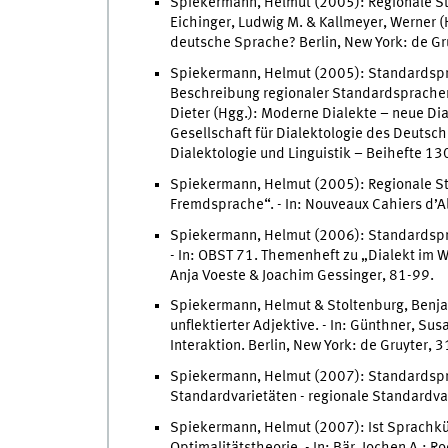
Spiekermann, Helmut (2005): Regionale Sta
Eichinger, Ludwig M. & Kallmeyer, Werner (H
deutsche Sprache? Berlin, New York: de Gr
Spiekermann, Helmut (2005): Standardspra
Beschreibung regionaler Standardsprachen.
Dieter (Hgg.): Moderne Dialekte – neue Dia
Gesellschaft für Dialektologie des Deutsche
Dialektologie und Linguistik – Beihefte 130
Spiekermann, Helmut (2005): Regionale St
Fremdsprache“. - In: Nouveaux Cahiers d’
Spiekermann, Helmut (2006): Standardsprac
- In: OBST 71. Themenheft zu „Dialekt im W
Anja Voeste & Joachim Gessinger, 81-99.
Spiekermann, Helmut & Stoltenburg, Benjam
unflektierter Adjektive. - In: Günthner, Su
Interaktion. Berlin, New York: de Gruyter, 
Spiekermann, Helmut (2007): Standardspra
Standardvarietäten - regionale Standardvar
Spiekermann, Helmut (2007): Ist Sprachk
Optimalitätstheorie. - In: Bär, Jochen A.; 