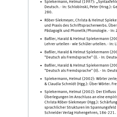
Spiekermann, Helmut (1997): „Syntaxfehl
Deutsch. - In: Schlobinski, Peter (Hrsg.)
280.
Röber-Siekmeyer, Christa & Helmut Spieker
und Praxis des Schriftspracherwerbs. Übe
Pädagogik und Phonetik/Phonologie. - In: Z
Baßler, Harald & Helmut Spiekermann (200
Lehrer urteilen - wie Schüler urteilen. - In: 
Baßler, Harald & Helmut Spiekermann (200
"Deutsch als Fremdsprache" (I). - In: Deut
Baßler, Harald & Helmut Spiekermann (200
"Deutsch als Fremdsprache" (II). - In: Deu
Spiekermann, Helmut (2002): Wörter zerleg
& Claudia Schmidt (Hgg.): Über Wörter. F
Spiekermann, Helmut (2002): Der Einfluss 
Überlegungen im Anschluss an eine empiris
Christa Röber-Siekmeyer (Hgg.): Schärfung
sprachlicher Strukturen im Spannungsfeld
Schneider Verlag Hohengehren, 186-221.