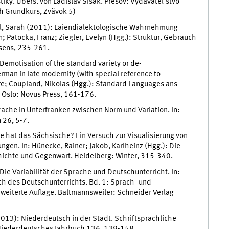
tiky. Übers. von Ladislav Sisák. Prešov: Vydavatel'stvo
h Grundkurs, Zvävok 5)
ll, Sarah (2011): Laiendialektologische Wahrnehmung
n; Patocka, Franz; Ziegler, Evelyn (Hgg.): Struktur, Gebrauch
sens, 235-261.
emotisation of the standard variety or de-
rman in late modernity (with special reference to
ore; Coupland, Nikolas (Hgg.): Standard Languages ans
 Oslo: Novus Press, 161-176.
che in Unterfranken zwischen Norm und Variation. In:
 26, 5-7.
 hat das Sächsische? Ein Versuch zur Visualisierung von
en. In: Hünecke, Rainer; Jakob, Karlheinz (Hgg.): Die
ichte und Gegenwart. Heidelberg: Winter, 315-340.
ie Variabilität der Sprache und Deutschunterricht. In:
uch des Deutschunterrichts. Bd. 1: Sprach- und
rweiterte Auflage. Baltmannsweiler: Schneider Verlag
013): Niederdeutsch in der Stadt. Schriftsprachliche