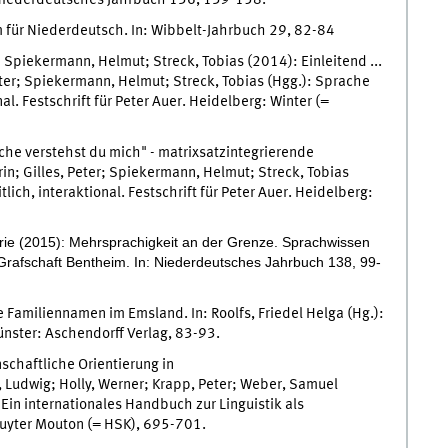
: Niederdeutsches Jahrbuch 136, 139-158.
für Niederdeutsch. In: Wibbelt-Jahrbuch 29, 82-84
r; Spiekermann, Helmut; Streck, Tobias (2014): Einleitend ...
Peter; Spiekermann, Helmut; Streck, Tobias (Hgg.): Sprache
al. Festschrift für Peter Auer. Heidelberg: Winter (=
he verstehst du mich" - matrixsatzintegrierende
in; Gilles, Peter; Spiekermann, Helmut; Streck, Tobias
ich, interaktional. Festschrift für Peter Auer. Heidelberg:
ie (2015): Mehrsprachigkeit an der Grenze. Sprachwissen
rafschaft Bentheim. In: Niederdeutsches Jahrbuch 138, 99-
Familiennamen im Emsland. In: Roolfs, Friedel Helga (Hg.):
nster: Aschendorff Verlag, 83-93.
chaftliche Orientierung in
, Ludwig; Holly, Werner; Krapp, Peter; Weber, Samuel
Ein internationales Handbuch zur Linguistik als
Gruyter Mouton (= HSK), 695-701.