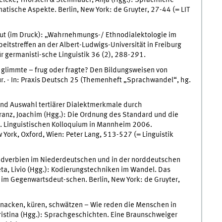
matische Aspekte. Berlin, New York: de Gruyter, 27-44 (= LIT
ut (im Druck): „Wahrnehmungs-/ Ethnodialektologie im
itstreffen an der Albert-Ludwigs-Universität in Freiburg
für germanisti-sche Linguistik 36 (2), 288-291.
limmte – frug oder fragte? Den Bildungsweisen von
. - In: Praxis Deutsch 25 (Themenheft „Sprachwandel“, hg.
nd Auswahl tertiärer Dialektmerkmale durch
 Franz, Joachim (Hgg.): Die Ordnung des Standard und die
1. Linguistischen Kolloquium in Mannheim 2006.
w York, Oxford, Wien: Peter Lang, 513-527 (= Linguistik
dverbien im Niederdeutschen und in der norddeutschen
eta, Livio (Hgg.): Kodierungstechniken im Wandel. Das
im Gegenwartsdeut-schen. Berlin, New York: de Gruyter,
nacken, küren, schwätzen – Wie reden die Menschen in
hristina (Hgg.): Sprachgeschichten. Eine Braunschweiger