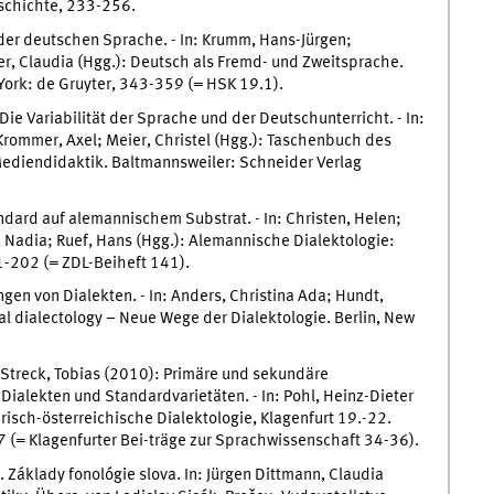
eschichte, 233-256.
der deutschen Sprache. - In: Krumm, Hans-Jürgen;
mer, Claudia (Hgg.): Deutsch als Fremd- und Zweitsprache.
York: de Gruyter, 343-359 (= HSK 19.1).
ie Variabilität der Sprache und der Deutschunterricht. - In:
Krommer, Axel; Meier, Christel (Hgg.): Taschenbuch des
Mediendidaktik. Baltmannsweiler: Schneider Verlag
ard auf alemannischem Substrat. - In: Christen, Helen;
, Nadia; Ruef, Hans (Hgg.): Alemannische Dialektologie:
91-202 (= ZDL-Beiheft 141).
en von Dialekten. - In: Anders, Christina Ada; Hundt,
l dialectology – Neue Wege der Dialektologie. Berlin, New
Streck, Tobias (2010): Primäre und sekundäre
ialekten und Standardvarietäten. - In: Pohl, Heinz-Dieter
risch-österreichische Dialektologie, Klagenfurt 19.-22.
(= Klagenfurter Bei-träge zur Sprachwissenschaft 34-36).
Základy fonológie slova. In: Jürgen Dittmann, Claudia