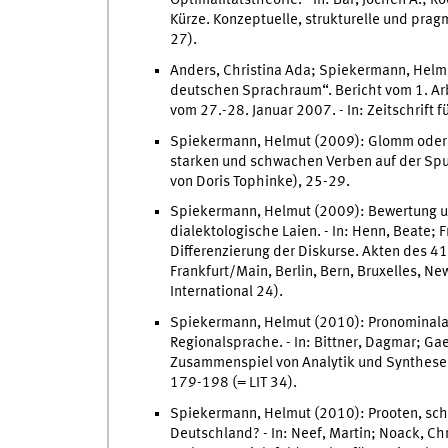
Kürze. Konzeptuelle, strukturelle und prag
27).
Anders, Christina Ada; Spiekermann, Helm
deutschen Sprachraum“. Bericht vom 1. Arbe
vom 27.-28. Januar 2007. - In: Zeitschrift 
Spiekermann, Helmut (2009): Glomm oder g
starken und schwachen Verben auf der Spur
von Doris Tophinke), 25-29.
Spiekermann, Helmut (2009): Bewertung u
dialektologische Laien. - In: Henn, Beate;
Differenzierung der Diskurse. Akten des 4
Frankfurt/Main, Berlin, Bern, Bruxelles, Ne
International 24).
Spiekermann, Helmut (2010): Pronominala
Regionalsprache. - In: Bittner, Dagmar; Ga
Zusammenspiel von Analytik und Synthese 
179-198 (= LIT 34).
Spiekermann, Helmut (2010): Prooten, sch
Deutschland? - In: Neef, Martin; Noack, C