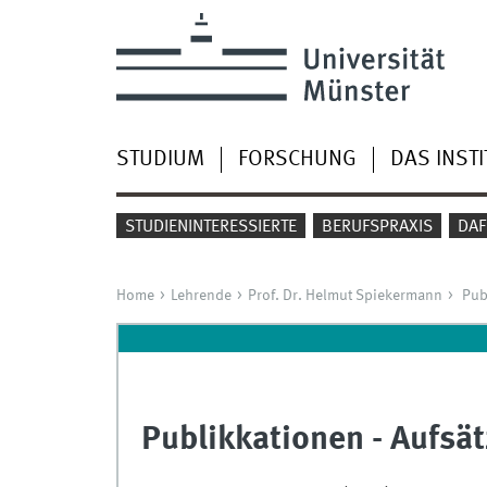
STUDIUM
FORSCHUNG
DAS INSTI
STUDIENINTERESSIERTE
BERUFSPRAXIS
DAF
Home
Lehrende
Prof. Dr. Helmut Spiekermann
Pub
Publikkationen - Aufsä