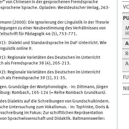
er“ von Chinesen in der gesprochenen Fremdsprache
V
: Gesprochene Sprache. Opladen: Westdeutscher Verlag, 263-
PU
mann (2000): Die Ignorierung der Linguistik in der Theorie
rlegungen zu einer Neubestimmung des Verhältnisses von
M
H
eitschrift für Pädagogik 46 (5), 753-771.
1): Dialekt und Standardsprache im DaF-Unterricht. Wie
A
Linguistik online 9.
R
1): Regionale Varietäten des Deutschen im Unterricht
sch als Fremdsprache 38 (4), 205-213.
A
2): Regionale Varietäten des Deutschen im Unterricht
F
tsch als Fremdsprache 39 (1), 31-35.
en. Grundzüge der Wortphonologie. - In: Dittmann, Jürgen
N
reiburg: Rombach, 105-124 (= Reihe Rombach Grundkurs).
des Dialekts auf die Schreibungen von Grundschulkindern.
che Untersuchung zum Vokalismus. - In: Tophinke, Doris &
sschreibung im Fokus: Zur schriftlichen Repräsentation
 von Sprachwissenschaft und Didaktik. Baltmannsweiler: