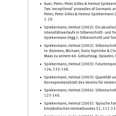
Auer, Peter; Peter Gilles & Helmut Spieker
Two 'exceptional' prosodies of Germanic an
Peter; Peter Gilles & Helmut Spiekermann 
1-10.
Spiekermann, Helmut (2002): Ein akustisch
Intensitätsverlaufs in Silbenschnitt- und T
Spiekermann (Hgg.): Silbenschnitt und To
Spiekermann, Helmut (2002): Silbenschnit
In: Bommes, Michael; Doris Tophinke & Chri
Maas zu seinem 60. Geburtstag. Opladen,
Spiekermann, Helmut (2003): Futurtempor
126, 133-148.
Spiekermann, Helmut (2003): Quantität und
Korrespondenzblatt des Vereins für niede
Spiekermann, Helmut (2004): Silbenschnit
123-140.
Spiekermann, Helmut (2005): Typische Fam
Emsländischen Heimatbundes 51, 111-13