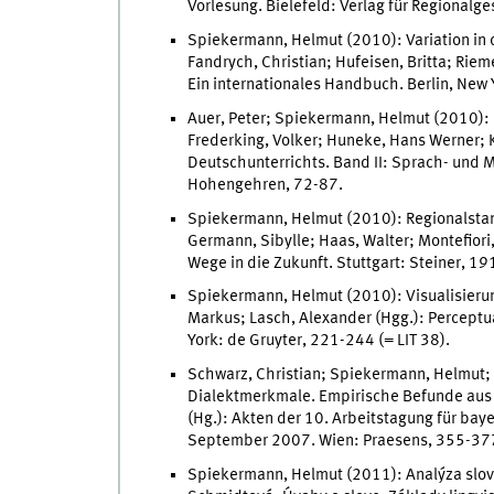
Vorlesung. Bielefeld: Verlag für Regionalg
Spiekermann, Helmut (2010): Variation in 
Fandrych, Christian; Hufeisen, Britta; Rie
Ein internationales Handbuch. Berlin, New 
Auer, Peter; Spiekermann, Helmut (2010): D
Frederking, Volker; Huneke, Hans Werner; 
Deutschunterrichts. Band II: Sprach- und 
Hohengehren, 72-87.
Spiekermann, Helmut (2010): Regionalstand
Germann, Sibylle; Haas, Walter; Montefiori
Wege in die Zukunft. Stuttgart: Steiner, 1
Spiekermann, Helmut (2010): Visualisierung
Markus; Lasch, Alexander (Hgg.): Perceptua
York: de Gruyter, 221-244 (= LIT 38).
Schwarz, Christian; Spiekermann, Helmut; 
Dialektmerkmale. Empirische Befunde aus D
(Hg.): Akten der 10. Arbeitstagung für baye
September 2007. Wien: Praesens, 355-377 
Spiekermann, Helmut (2011): Analýza slov. 