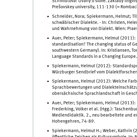
Schmidtová: Úvahy o slove. Základy lingvis
Prešovskey university, 111-130 (= Rombac
Schneider, Nora; Spiekermann, Helmut; Ti
schwäbischer Dialekte. - In: Christen, Hele
und Wahrnehmung von Dialekt. Wien: Prae
Auer, Peter; Spiekermann, Helmut (2011): D
standardisation? The changing status of Ge
southwestern Germany). In: Kristiansen, T
Language Standards in a Changing Europe.
Spiekermann, Helmut (2012): Standardspra
Würzburger Sendbrief vom Dialektforschen
Spiekermann, Helmut (2012): Welche Farbe
Sprachbewertungen und Dialekteinschätzung
obersächsische Sprachlandschaft in Gesch
Auer, Peter; Spiekermann, Helmut (2013): D
Frederking, Volker et al. (Hgg.): Taschenb
Mediendidaktik. 2., neu bearbeitete und e
Hohengehren, 74-89.
Spiekermann, Helmut H.; Weber, Kathrin (2