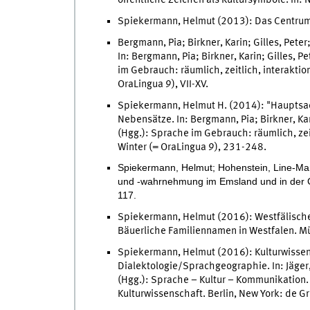
öffentliche Zeichen als Kultursymbole. In
Spiekermann, Helmut (2013): Das Centrum 
Bergmann, Pia; Birkner, Karin; Gilles, Pete
In: Bergmann, Pia; Birkner, Karin; Gilles, 
im Gebrauch: räumlich, zeitlich, interaktion
OraLingua 9), VII-XV.
Spiekermann, Helmut H. (2014): "Hauptsac
Nebensätze. In: Bergmann, Pia; Birkner, Kar
(Hgg.): Sprache im Gebrauch: räumlich, zeitl
Winter (= OraLingua 9), 231-248.
Spiekermann, Helmut; Hohenstein, Line-Mar
und -wahrnehmung im Emsland und in der G
117.
Spiekermann, Helmut (2016): Westfälische 
Bäuerliche Familiennamen in Westfalen. Mü
Spiekermann, Helmut (2016): Kulturwissens
Dialektologie/Sprachgeographie. In: Jäger
(Hgg.): Sprache – Kultur – Kommunikation. 
Kulturwissenschaft. Berlin, New York: de 