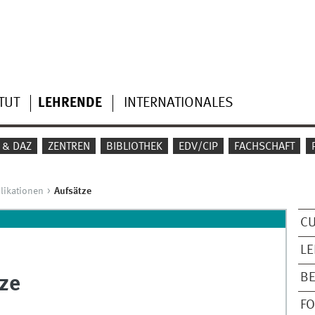
TUT
LEHRENDE
INTERNATIONALES
 & DAZ
ZENTREN
BIBLIOTHEK
EDV/CIP
FACHSCHAFT
likationen
Aufsätze
CU
L
BE
tze
F