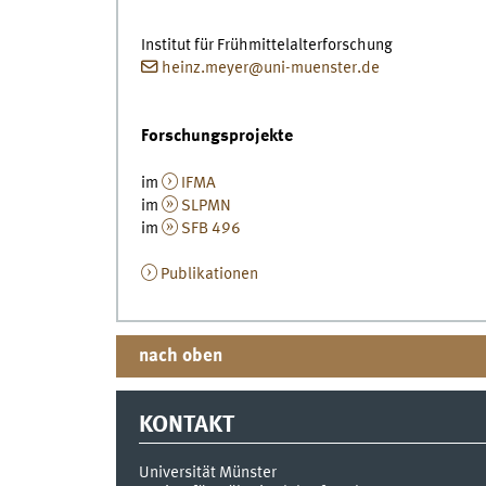
Institut für Frühmittelalterforschung
heinz.meyer@uni-muenster.de
Forschungsprojekte
im
IFMA
im
SLPMN
im
SFB 496
Publikationen
nach oben
KONTAKT
Universität Münster