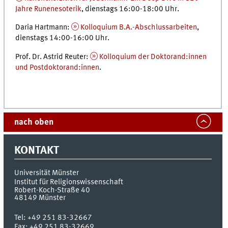
Jahre Runenesoterik
, dienstags 16:00-18:00 Uhr.
Daria Hartmann:
Kolloquium B.A.-Abschlussarbeiten
,
dienstags 14:00-16:00 Uhr.
Prof. Dr. Astrid Reuter:
Kolloquium der Doktorand:innen
und Postdoktorand:innen
.
nach oben
KONTAKT
Universität Münster
Institut für Religionswissenschaft
Robert-Koch-Straße 40
48149
Münster
Tel:
+49 251 83-32667
Fax:
+49 251 83-32669