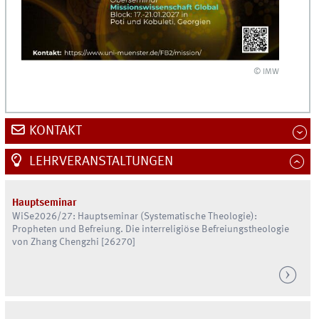
© IMW
KONTAKT
LEHRVERANSTALTUNGEN
Hauptseminar
WiSe
2026/27: Hauptseminar (Systematische Theologie):
Propheten und Befreiung. Die interreligiöse Befreiungstheologie
von Zhang Chengzhi [26270]