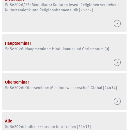
WiSe
2026/27: Modulkurs: Kulturen lesen, Religionen verstehen:
Kultursemiotik und Religionshermeneutik [26272]
Hauptseminar
SoSe
2026: Hauptseminar: Hinduismus und Christentum [0]
Oberseminar
SoSe
2026: Oberseminar: Missionswissenschaft Global [24434]
Alle
SoSe
2026: Indien Exkursion Info Treffen [24433]