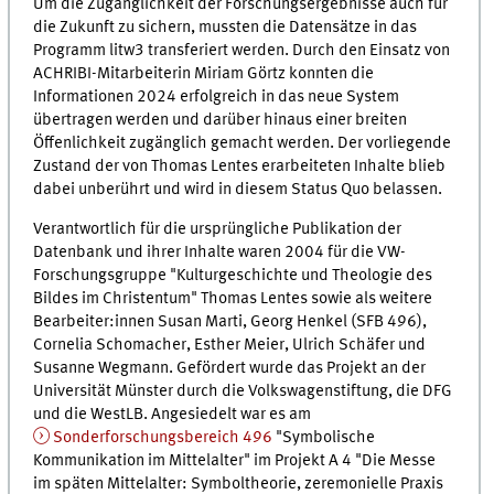
Um die Zugänglichkeit der Forschungsergebnisse auch für
die Zukunft zu sichern, mussten die Datensätze in das
Programm litw3 transferiert werden. Durch den Einsatz von
ACHRIBI-Mitarbeiterin Miriam Görtz konnten die
Informationen 2024 erfolgreich in das neue System
übertragen werden und darüber hinaus einer breiten
Öffenlichkeit zugänglich gemacht werden. Der vorliegende
Zustand der von Thomas Lentes erarbeiteten Inhalte blieb
dabei unberührt und wird in diesem Status Quo belassen.
Verantwortlich für die ursprüngliche Publikation der
Datenbank und ihrer Inhalte waren 2004 für die VW-
Forschungsgruppe "Kulturgeschichte und Theologie des
Bildes im Christentum" Thomas Lentes sowie als weitere
Bearbeiter:innen Susan Marti, Georg Henkel (SFB 496),
Cornelia Schomacher, Esther Meier, Ulrich Schäfer und
Susanne Wegmann. Gefördert wurde das Projekt an der
Universität Münster durch die Volkswagenstiftung, die DFG
und die WestLB. Angesiedelt war es am
Sonderforschungsbereich 496
"Symbolische
Kommunikation im Mittelalter" im Projekt A 4 "Die Messe
im späten Mittelalter: Symboltheorie, zeremonielle Praxis