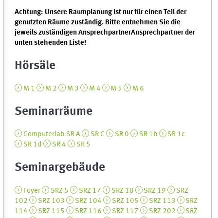
Achtung: Unsere Raumplanung ist nur für einen Teil der
genutzten Räume zuständig. Bitte entnehmen Sie die
jeweils zuständigen AnsprechpartnerAnsprechpartner der
unten stehenden Liste!
Hörsäle
M 1
M 2
M 3
M 4
M 5
M 6
Seminarräume
Computerlab SR A
SR C
SR 0
SR 1b
SR 1c
SR 1d
SR 4
SR 5
Seminargebäude
Foyer
SRZ 5
SRZ 17
SRZ 18
SRZ 19
SRZ
102
SRZ 103
SRZ 104
SRZ 105
SRZ 113
SRZ
114
SRZ 115
SRZ 116
SRZ 117
SRZ 202
SRZ