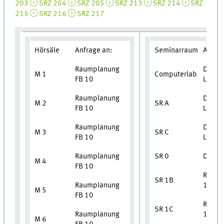
203
SRZ 204
SRZ 205
SRZ 213
SRZ 214
SRZ
215
SRZ 216
SRZ 217
Hörsäle
Anfrage an:
Seminarraum
Anfrag
Raumplanung
Dietm
M 1
Computerlab
FB 10
Lamm
Raumplanung
Dietm
M 2
SR A
FB 10
Lamm
Raumplanung
Dietm
M 3
SR C
FB 10
Lamm
Raumplanung
SR 0
Dekan
M 4
FB 10
Raump
SR 1B
Raumplanung
10
M 5
FB 10
Raump
SR 1C
Raumplanung
10
M 6