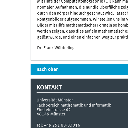
Mit Hilfe der Computertomographie (CT) kann man
normalen Aufnahmen, die nur die Oberfläche zei
durch den Körper hindurchgeschaut wird. Tatsäch
Röntgenbilder aufgenommen. Wir stellen uns im V
Bilder mit Hilfe mathematischer Formeln so kom
werden zeigen, dass dies auf ein mathematisches
gelöst wurde, und einen einfachen Weg zur prak
Dr. Frank Wübbeling
nach oben
KONTAKT
Universität Münster
Fachbereich Mathematik und Informatik
Einsteinstrasse 62
48149
Münster
Tel:
+49 251 83-33016