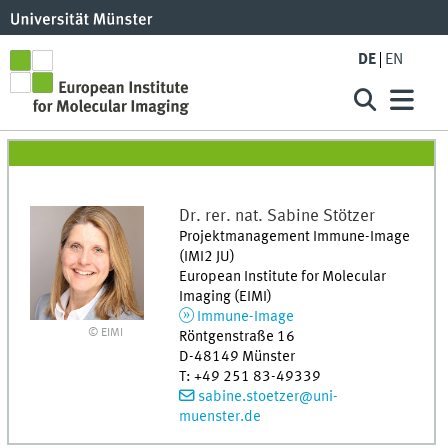
DE
EN
Dr. rer. nat.
Sabine
Stötzer
Projektmanagement Immune-Image
(IMI2 JU)
European Institute for Molecular
Imaging (EIMI)
Immune-Image
© EIMI
Röntgenstraße 16
D-48149
Münster
T
:
+49 251 83-49339
sabine.stoetzer@uni-
muenster.de