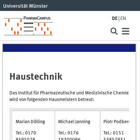
DE
EN
Haustechnik
Das Institut für Pharmazeutische und Medizinische Chemie
wird von folgenden Hausmeistern betreut:
Marian Dölling
Michael Janning
Piotr Podberezny
Tel.: 0170
Tel.: 0176
Tel.: 0151
8595028
18300086
53857851