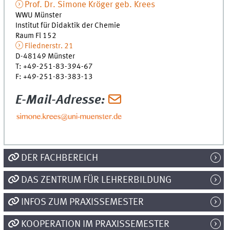
Prof. Dr.
Simone
Kröger
geb. Krees
WWU Münster
Institut für Didaktik der Chemie
Raum Fl 152
Fliednerstr. 21
D-48149
Münster
T
:
+49-251-83-394-67
F
:
+49-251-83-383-13
E-Mail-Adresse:
DER FACHBEREICH
DAS ZENTRUM FÜR LEHRERBILDUNG
INFOS ZUM PRAXISSEMESTER
KOOPERATION IM PRAXISSEMESTER