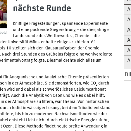
nächste Runde
A
A
Knifflige Fragestellungen, spannende Experimente
A
und eine packende Siegerehrung – die diesjährige
bold
Landesrunde des Wettbewerbs „Chemie – die
A
r Universität Münster hatte einiges zu bieten. 61
bis 10 stellten sich den Klausuraufgaben der Chemie
A
Nach drei Stunden des Grübelns folgte eine wohlverdiente
A
perimentalvortrag folgte. Diesmal drehte sich alles um
BI
ut für Anorganische und Analytische Chemie präsentierten
en in der Atmosphäre. Sie demonstrierten, wie CO₂ durch
den wird und dabei als schwerlösliches Calciumcarbonat
rägt. Auch die Analytik von Ozon und wie es dabei hilft,
 in der Atmosphäre zu filtern, war Thema. Von historischen
urch Iodid in wässriger Lösung, bei dem Triiodid entstand
x bildete, bis hin zu modernen Nachweismethoden wie der
bei entsteht Licht nicht durch elektrische Energiezufuhr,
it Ozon. Diese Methode findet heute breite Anwendung in