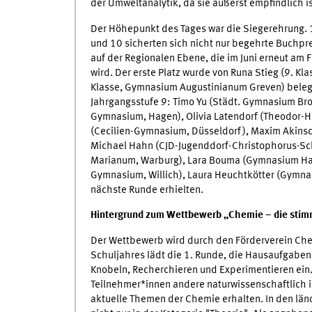
der Umweltanalytik, da sie äußerst empfindlich 
Der Höhepunkt des Tages war die Siegerehrung.
und 10 sicherten sich nicht nur begehrte Buchprei
auf der Regionalen Ebene, die im Juni erneut a
wird. Der erste Platz wurde von Runa Stieg (9. K
Klasse, Gymnasium Augustinianum Greven) beleg
Jahrgangsstufe 9: Timo Yu (Städt. Gymnasium Bro
Gymnasium, Hagen), Olivia Latendorf (Theodor-
(Cecilien-Gymnasium, Düsseldorf), Maxim Akins
Michael Hahn (CJD-Jugenddorf-Christophorus-Sch
Marianum, Warburg), Lara Bouma (Gymnasium Ha
Gymnasium, Willich), Laura Heuchtkötter (Gymna
nächste Runde erhielten.
Hintergrund zum Wettbewerb „Chemie – die stim
Der Wettbewerb wird durch den Förderverein Ch
Schuljahres lädt die 1. Runde, die Hausaufgabe
Knobeln, Recherchieren und Experimentieren ein.
Teilnehmer*innen andere naturwissenschaftlich in
aktuelle Themen der Chemie erhalten. In den lä