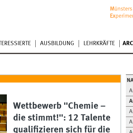
TERESSIERTE
AUSBILDUNG
LEHRKRÄFTE
ARC
NA
A
A
Wettbewerb "Chemie –
A
die stimmt!": 12 Talente
A
qualifizieren sich für die
A