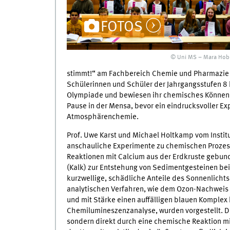
FOTOS
© Uni MS – Mara Hob
stimmt!“ am Fachbereich Chemie und Pharmazie de
Schülerinnen und Schüler der Jahrgangsstufen 8 
Olympiade und bewiesen ihr chemisches Können. 
Pause in der Mensa, bevor ein eindrucksvoller Ex
Atmosphärenchemie.
Prof. Uwe Karst und Michael Holtkamp vom Instit
anschauliche Experimente zu chemischen Prozess
Reaktionen mit Calcium aus der Erdkruste gebun
(Kalk) zur Entstehung von Sedimentgesteinen beit
kurzwellige, schädliche Anteile des Sonnenlichts
analytischen Verfahren, wie dem Ozon-Nachweis d
und mit Stärke einen auffälligen blauen Komple
Chemilumineszenzanalyse, wurden vorgestellt. Da
sondern direkt durch eine chemische Reaktion m