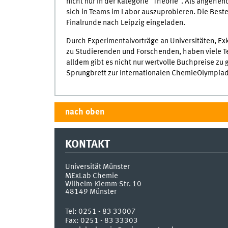
nicht nur in der Kategorie "Theorie". Als angehe
sich in Teams im Labor auszuprobieren. Die Best
Finalrunde nach Leipzig eingeladen.
Durch Experimentalvorträge an Universitäten, Exk
zu Studierenden und Forschenden, haben viele T
alldem gibt es nicht nur wertvolle Buchpreise zu 
Sprungbrett zur Internationalen ChemieOlympiad
nach oben
KONTAKT
Universität Münster
MExLab Chemie
Wilhelm-Klemm-Str. 10
48149
Münster
Tel:
0251 - 83 33007
Fax:
0251 - 83 33303