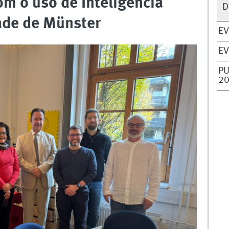
m o uso de Inteligência
D
dade de Münster
E
EV
PU
20