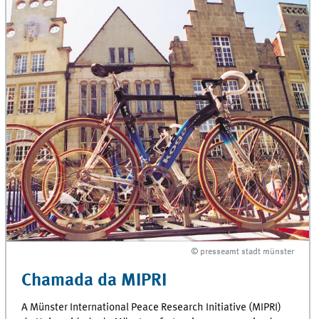
© presseamt stadt münster
© presseamt stadt münster
Chamada da MIPRI
A Münster International Peace Research Initiative (MIPRI)