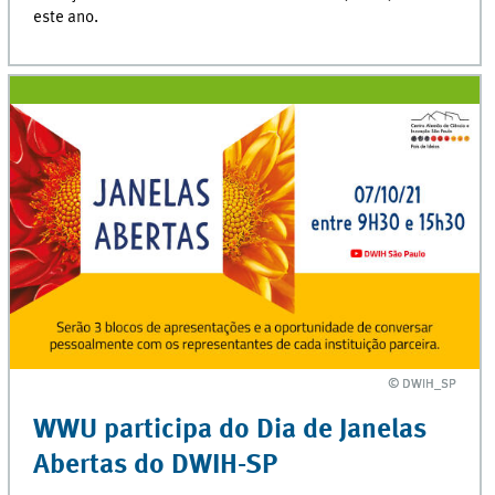
este ano.
© DWIH_SP
© DWIH_SP
WWU participa do Dia de Janelas
Abertas do DWIH-SP