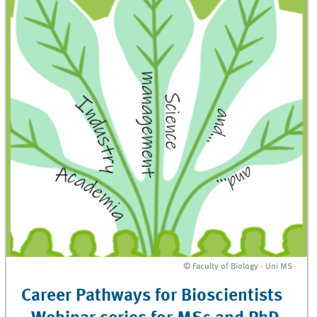
© Faculty of Biology - Uni MS
© Faculty of Biology - Uni MS
Career Pathways for Bioscientists