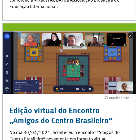
conferência virtual FAUBAI da Associação Brasileira de
Educação Internacional.
© brazil centre
© brazil centre
Edição virtual do Encontro
„Amigos do Centro Brasileiro“
No dia 30/04/2021, aconteceu o encontro “Amigos do
Centro Brasileiro” novamente em formato virtual.