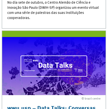
No dia sete de outubro, o Centro Alemão de Ciência e
Inovação São Paulo (DWIH-SP) organizou um evento virtual
com uma série de palestras das suas instituições
cooperadoras.
© brazil centre
© brazil centre
wwu.usp – Data Talks: Conversas