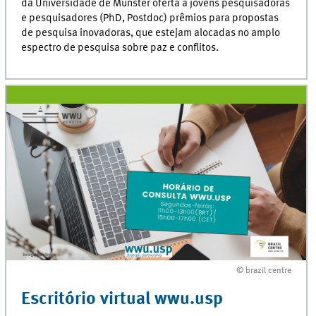
da Universidade de Münster oferta a jovens pesquisadoras
e pesquisadores (PhD, Postdoc) prêmios para propostas
de pesquisa inovadoras, que estejam alocadas no amplo
espectro de pesquisa sobre paz e conflitos.
© brazil centre
© brazil centre
Escritório virtual wwu.usp