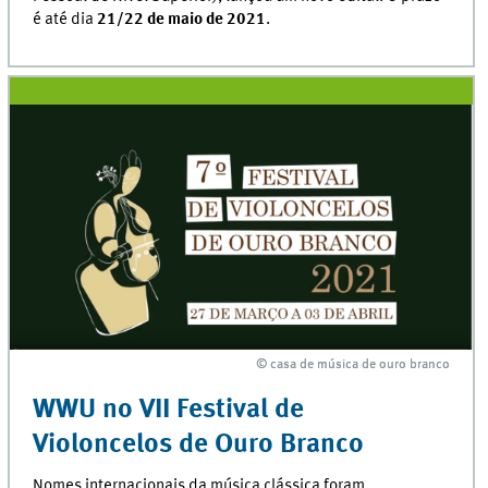
é até dia
21/22 de maio de 2021
.
© casa de música de ouro branco
© casa de música de ouro branco
WWU no VII Festival de
Violoncelos de Ouro Branco
Nomes internacionais da música clássica foram