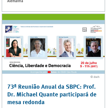
Alemanha
© dwih
© dwih
73ª Reunião Anual da SBPC: Prof.
Dr. Michael Quante participará de
mesa redonda