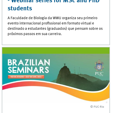
- Webinar series for MSc and PhD
students
A Faculdade de Biologia da WWU organiza seu primeiro
evento internacional profissional em formato virtual e
destinado a estudantes (graduados) que pensam sobre os
próximos passos em sua carreira.
© PUC-Rio
© PUC-Rio