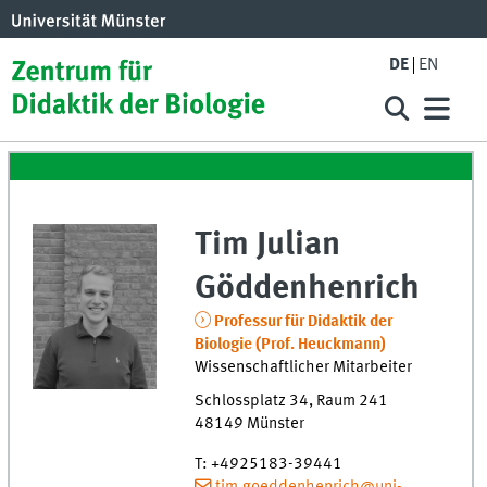
DE
EN
Tim Julian
Göddenhenrich
Professur für Didaktik der
Biologie (Prof. Heuckmann)
Wissenschaftlicher Mitarbeiter
Schlossplatz 34
,
Raum
241
48149
Münster
T
:
+4925183-39441
tim.goeddenhenrich@uni-