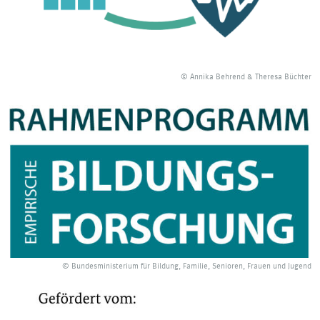
© Annika Behrend & Theresa Büchter
© Bundesministerium für Bildung, Familie, Senioren, Frauen und Jugend