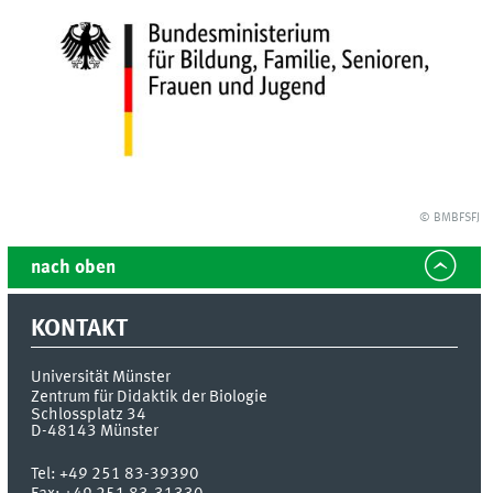
© BMBFSFJ
nach oben
KONTAKT
Universität Münster
Zentrum für Didaktik der Biologie
Schlossplatz 34
D-48143
Münster
Tel:
+49 251 83-39390