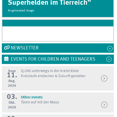
Superhelden im Tierreich“
AI
-generated image
NEWSLETTER
EVENTS FOR CHILDREN AND TEENAGERS
from
Q.UNI unterwegs in der kreisl Kiste
11.
Kreisläufe entdecken & Zukunft gestalten
Aug.
2026
03.
Other events
Türen auf mit der Maus
Okt.
2026