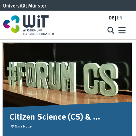
DE
EN
Citizen Science (CS) & ...
© Nina Nolte