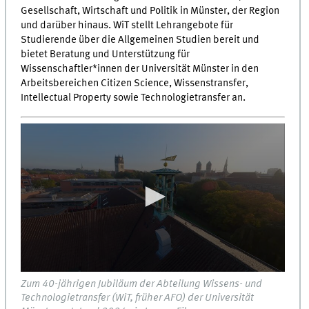
Gesellschaft, Wirtschaft und Politik in Münster, der Region
und darüber hinaus. WiT stellt Lehrangebote für
Studierende über die Allgemeinen Studien bereit und
bietet Beratung und Unterstützung für
Wissenschaftler*innen der Universität Münster in den
Arbeitsbereichen Citizen Science, Wissenstransfer,
Intellectual Property sowie Technologietransfer an.
0
Zum 40-jährigen Jubiläum der Abteilung Wissens- und
seconds
Technologietransfer (WiT, früher AFO) der Universität
of