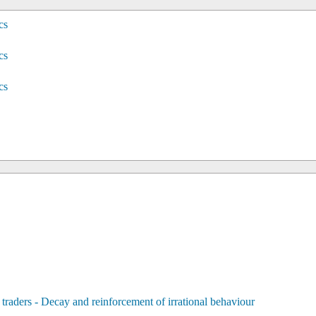
cs
cs
cs
 traders - Decay and reinforcement of irrational behaviour