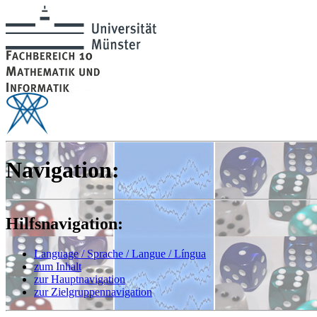
Navigation:
Hilfsnavigation:
Language
/ Sprache /
Langue
/
Língua
zum Inhalt
zur Hauptnavigation
zur Zielgruppennavigation