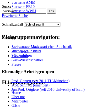
Startseite AMM
Suche
Startseite FB10
Startseite WWU
Erweiterte Suche
Schnellzugriff
Zielgruppennavigation:
Service
Skripten zur Mathematischen Stochastik
Mathe/Info-Interessierte
Bücher des Instituts
Studierende
Studienführer
Mitarbeiter
Gast-Wissenschaftler
Presse
Ehemalige Arbeitsgruppen
Prof. Gantert (seit 2011 TU-München)
Hauptnavigation:
Prof. Schmitz (emeritiert)
Jun.Prof. Ortgiese (seit 2016 University of Bath)
Home
Über uns
Mitarbeiter
Gäste