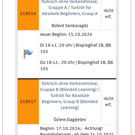
Türkisch ohne Vorkenntnisse,
Gruppe A / Turkish for
nicht
318514
Absolute Beginners, Group A
erf.
Lehrkraft:
Bülent Senkaragöz
Zeit und Ort:
neuer Beginn: 15.10.2024
Di 18 s.t.-20 Uhr | Bispinghof 2B, BB
105
Anmeldestatus:
Do 18 s.t. -20 Uhr | Bispinghof 2B, BB
105
Türkisch ohne Vorkenntnisse,
Gruppe B (Blended Learning) /
Turkish for Absolute
nicht
318517
Beginners, Group B (Blended
erf.
Learning)
Lehrkraft:
Özlem Dagdelen
Zeit und Ort:
Beginn: 17.10.2024; - Achtung!
Raumänderung! - ab dem 24.10.2024