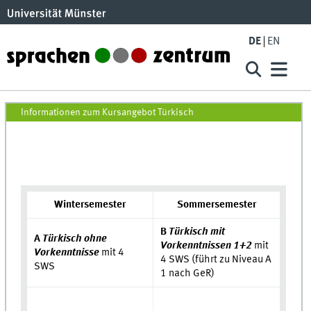
Skip to main content
DE
EN
Türkisch WiSe24
Informationen zum Kursangebot Türkisch
Wintersemester
Sommersemester
B
Türkisch mit
A
Türkisch ohne
Vorkenntnissen 1+2
mit
Vorkenntnisse
mit 4
4 SWS (führt zu Niveau A
SWS
1 nach GeR)