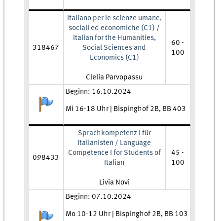
Italiano per le scienze umane,
sociali ed economiche (C1) /
Italian for the Humanities,
60 -
318467
Social Sciences and
100
Economics (C1)
Lehrkraft:
Clelia Parvopassu
Zeit und Ort:
Beginn: 16.10.2024
Anmeldestatus:
Mi 16-18 Uhr | Bispinghof 2B, BB 403
Sprachkompetenz I für
Italianisten / Language
Competence I for Students of
45 -
098433
Italian
100
Lehrkraft:
Livia Novi
Zeit und Ort:
Beginn: 07.10.2024
Mo 10-12 Uhr | Bispinghof 2B, BB 103
Anmeldestatus: