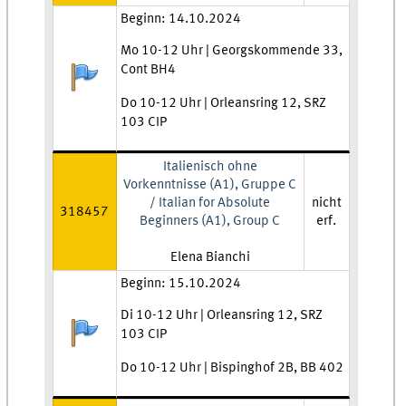
Zeit und Ort:
Beginn: 14.10.2024
Mo 10-12 Uhr | Georgskommende 33,
Cont BH4
Anmeldestatus:
Do 10-12 Uhr | Orleansring 12, SRZ
103 CIP
Italienisch ohne
Vorkenntnisse (A1), Gruppe C
/ Italian for Absolute
nicht
318457
Beginners (A1), Group C
erf.
Lehrkraft:
Elena Bianchi
Zeit und Ort:
Beginn: 15.10.2024
Di 10-12 Uhr | Orleansring 12, SRZ
Anmeldestatus:
103 CIP
Do 10-12 Uhr | Bispinghof 2B, BB 402