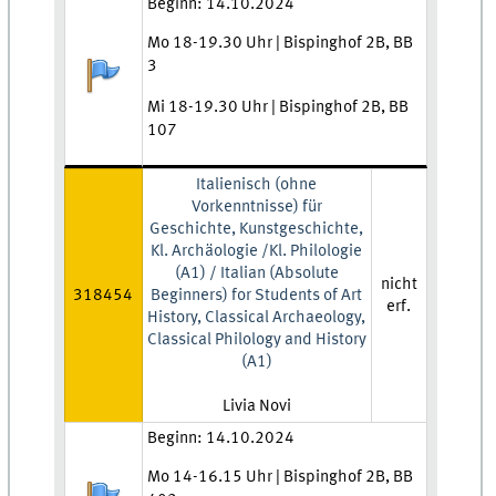
Zeit und Ort:
Beginn: 14.10.2024
Mo 18-19.30 Uhr | Bispinghof 2B, BB
3
Anmeldestatus:
Mi 18-19.30 Uhr | Bispinghof 2B, BB
107
Italienisch (ohne
Vorkenntnisse) für
Geschichte, Kunstgeschichte,
Kl. Archäologie /Kl. Philologie
(A1) / Italian (Absolute
nicht
318454
Beginners) for Students of Art
erf.
History, Classical Archaeology,
Classical Philology and History
(A1)
Lehrkraft:
Livia Novi
Zeit und Ort:
Beginn: 14.10.2024
Mo 14-16.15 Uhr | Bispinghof 2B, BB
Anmeldestatus: