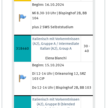
Zeit und Ort:
Beginn: 16.10.2024
Mi 8.30-10 Uhr | Bispinghof 2B, BB
Anmeldestatus:
104
plus 2 SWS Selbststudium
Italienisch mit Vorkenntnissen
(A2), Gruppe A / Intermediate
30 -
318460
Italian (A2), Group A
40
Lehrkraft:
Elena Bianchi
Zeit und Ort:
Beginn: 15.10.2024
Di 12-14 Uhr | Orleansring 12, SRZ
Anmeldestatus:
103 CIP
Do 12-14 Uhr | Bispinghof 2B, BB 103
Italienisch mit Vorkenntnissen
(A2), Gruppe B (blended