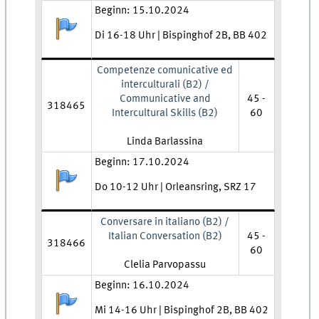
Zeit und Ort:
Beginn: 15.10.2024
Anmeldestatus:
Di 16-18 Uhr | Bispinghof 2B, BB 402
Competenze comunicative ed
interculturali (B2) /
Communicative and
45 -
318465
Intercultural Skills (B2)
60
Lehrkraft:
Linda Barlassina
Zeit und Ort:
Beginn: 17.10.2024
Anmeldestatus:
Do 10-12 Uhr | Orleansring, SRZ 17
Conversare in italiano (B2) /
Italian Conversation (B2)
45 -
318466
60
Lehrkraft:
Clelia Parvopassu
Zeit und Ort:
Beginn: 16.10.2024
Anmeldestatus:
Mi 14-16 Uhr | Bispinghof 2B, BB 402