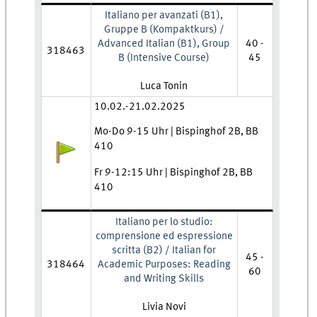
Italiano per avanzati (B1),
Gruppe B (Kompaktkurs) /
Advanced Italian (B1), Group
40 -
318463
B (Intensive Course)
45
Lehrkraft:
Luca Tonin
Zeit und Ort:
10.02.-21.02.2025
Mo-Do 9-15 Uhr | Bispinghof 2B, BB
410
Anmeldestatus:
Fr 9-12:15 Uhr | Bispinghof 2B, BB
410
Italiano per lo studio:
comprensione ed espressione
scritta (B2) / Italian for
45 -
318464
Academic Purposes: Reading
60
and Writing Skills
Lehrkraft:
Livia Novi