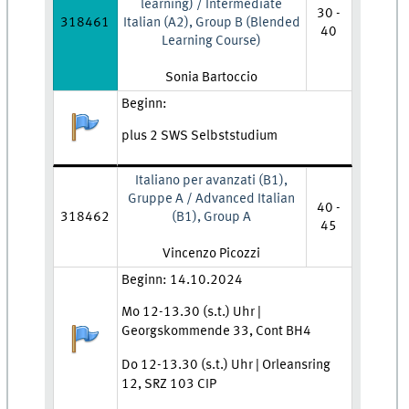
learning) / Intermediate
30 -
318461
Italian (A2), Group B (Blended
40
Learning Course)
Lehrkraft:
Sonia Bartoccio
Zeit und Ort:
Beginn:
Anmeldestatus:
plus 2 SWS Selbststudium
Italiano per avanzati (B1),
Gruppe A / Advanced Italian
40 -
318462
(B1), Group A
45
Lehrkraft:
Vincenzo Picozzi
Zeit und Ort:
Beginn: 14.10.2024
Mo 12-13.30 (s.t.) Uhr |
Georgskommende 33, Cont BH4
Anmeldestatus:
Do 12-13.30 (s.t.) Uhr | Orleansring
12, SRZ 103 CIP