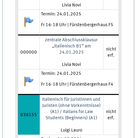
Lehrkraft:
Livia Novi
Zeit und Ort:
Termin: 24.01.2025
Anmeldestatus:
Fr 16-18 Uhr | Fürstenbergerhaus F5
zentrale Abschlussklausur
„Italienisch B1“ am
nicht
000000
24.01.2025
erf.
Lehrkraft:
Livia Novi
Zeit und Ort:
Termin: 24.01.2025
Anmeldestatus:
Fr 16-18 Uhr | Fürstenbergerhaus F4
Italienisch für Juristinnen und
Juristen (ohne Vorkenntnisse)
(A1) / Italians for Law
nicht
038155
Students (Beginners) (A1)
erf.
Lehrkraft:
Luigi Lauro