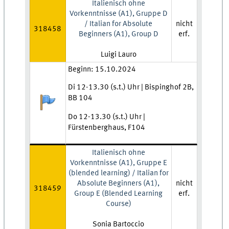
Italienisch ohne
Vorkenntnisse (A1), Gruppe D
/ Italian for Absolute
nicht
318458
Beginners (A1), Group D
erf.
Lehrkraft:
Luigi Lauro
Zeit und Ort:
Beginn: 15.10.2024
Di 12-13.30 (s.t.) Uhr | Bispinghof 2B,
BB 104
Anmeldestatus:
Do 12-13.30 (s.t.) Uhr |
Fürstenberghaus, F104
Italienisch ohne
Vorkenntnisse (A1), Gruppe E
(blended learning) / Italian for
Absolute Beginners (A1),
nicht
318459
Group E (Blended Learning
erf.
Course)
Lehrkraft:
Sonia Bartoccio