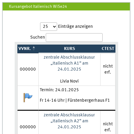
Kursangebot Italienisch WiSe24
Einträge anzeigen
Suchen
VVNR.
KURS
CTEST
zentrale Abschlussklausur
„Italienisch A1“ am
nicht
000000
24.01.2025
erf.
Lehrkraft:
Livia Novi
Zeit und Ort:
Termin: 24.01.2025
Anmeldestatus:
Fr 14-16 Uhr | Fürstenbergerhaus F1
zentrale Abschlussklausur
„Italienisch A2“ am
nicht
000000
24.01.2025
erf.