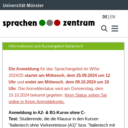
Skip to main content
DE
EN
Italienisch WiSe24
Informationen zum Kursangebot Italienisch
Die Anmeldung
für das Sprachangebot im WiSe
2024/25
startet am Mittwoch, dem
25.09.2024 um 12
Uhr
und
endet am Mittwoch
,
dem 09.10.2024 um 18
Uhr
. Der Anmeldestatus wird am Donnerstag, dem
10.10.2024 bekannt gegeben.
Ihren Status sehen Sie
online in Ihrem Anmeldekonto.
Anmeldung in A2- & B1-Kurse ohne C-
Test:
Studierende, die die Klausur in den Kursen
"Italienisch ohne Vorkenntnisse (A1)" bzw. "Italienisch mit