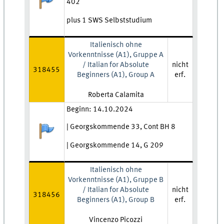
402
plus 1 SWS Selbststudium
Italienisch ohne
Vorkenntnisse (A1), Gruppe A
/ Italian for Absolute
nicht
318455
Beginners (A1), Group A
erf.
Lehrkraft:
Roberta Calamita
Zeit und Ort:
Beginn: 14.10.2024
| Georgskommende 33, Cont BH 8
Anmeldestatus:
| Georgskommende 14, G 209
Italienisch ohne
Vorkenntnisse (A1), Gruppe B
/ Italian for Absolute
nicht
318456
Beginners (A1), Group B
erf.
Lehrkraft:
Vincenzo Picozzi