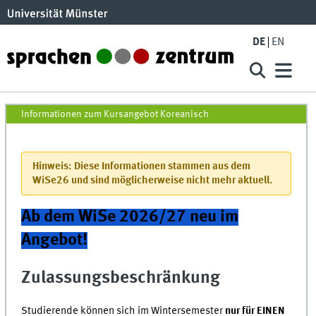
Skip to main content
DE
EN
Koreanisch SoSe22
Informationen zum Kursangebot Koreanisch
Hinweis: Diese Informationen stammen aus dem
WiSe26 und sind möglicherweise nicht mehr aktuell.
Ab dem WiSe 2026/27 neu im
Angebot!
Zulassungsbeschränkung
Studierende können sich im Wintersemester
nur für EINEN