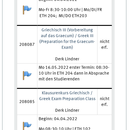
Anmeldestatus:
Mo-Fr 8:30-10:00 Uhr | Mo/DI/FR
ETH 204; MI/DO ETH203
Griechisch III (Vorbereitung
auf das Graecum) / Greek III
(Preparation for the Graecum-
nicht
208087
Exam)
erf.
Lehrkraft:
Derk Lindner
Zeit und Ort:
Mo 16.05.2022 erster Termin: 08:30-
10 Uhr in ETH 204 dann in Absprache
Anmeldestatus:
mit den Studierenden
Klausurenkurs Griechisch /
Greek Exam Preparation Class
nicht
208085
erf.
Lehrkraft:
Derk Lindner
Zeit und Ort:
Beginn: 04.04.2022
Anmeldestatus:
Mo 08:30-10 Uhr | ETH 102