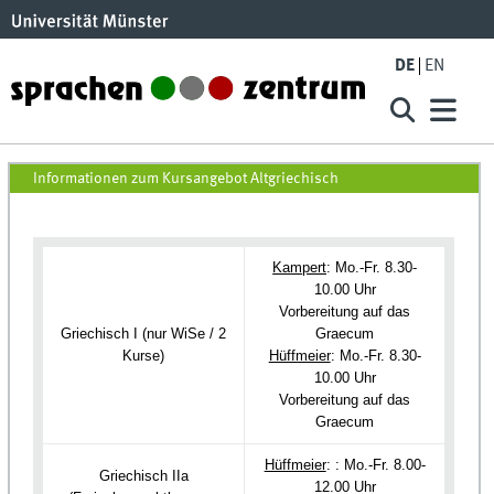
Skip to main content
DE
EN
Altgriechisch SoSe22
Informationen zum Kursangebot Altgriechisch
Kampert
: Mo.-Fr. 8.30-
10.00 Uhr
Vorbereitung auf das
Griechisch I (nur WiSe / 2
Graecum
Kurse)
Hüffmeier
: Mo.-Fr. 8.30-
10.00 Uhr
Vorbereitung auf das
Graecum
Hüffmeier
: : Mo.-Fr. 8.00-
Griechisch IIa
12.00 Uhr