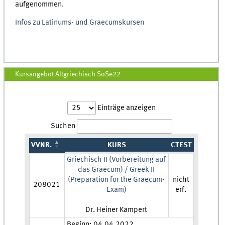
aufgenommen.
Infos zu Latinums- und Graecumskursen
Kursangebot Altgriechisch SoSe22
Einträge anzeigen
Suchen
VVNR.
KURS
CTEST
Griechisch II (Vorbereitung auf
das Graecum) / Greek II
(Preparation for the Graecum-
nicht
208021
Exam)
erf.
Lehrkraft:
Dr. Heiner Kampert
Zeit und Ort:
Beginn: 04.04.2022