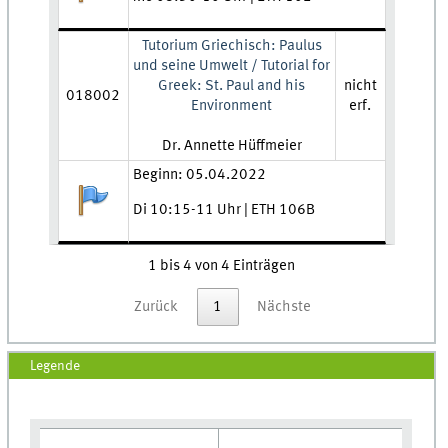
Tutorium Griechisch: Paulus
und seine Umwelt / Tutorial for
Greek: St. Paul and his
nicht
018002
Environment
erf.
Lehrkraft:
Dr. Annette Hüffmeier
Zeit und Ort:
Beginn: 05.04.2022
Anmeldestatus:
Di 10:15-11 Uhr | ETH 106B
1 bis 4 von 4 Einträgen
Zurück
1
Nächste
Legende