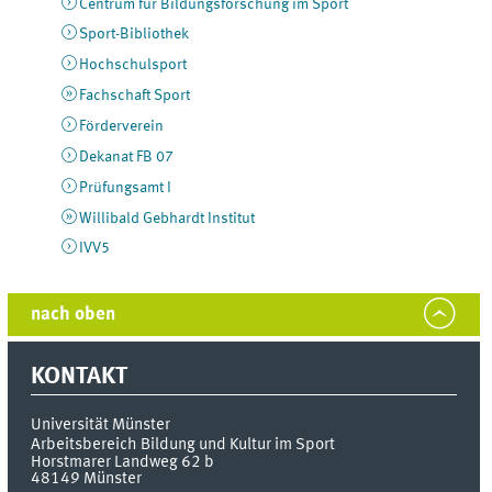
Centrum für Bildungsforschung im Sport
Sport-Bibliothek
Hochschulsport
Fachschaft Sport
Förderverein
Dekanat FB 07
Prüfungsamt I
Willibald Gebhardt Institut
IVV5
nach oben
KONTAKT
Universität Münster
Arbeitsbereich Bildung und Kultur im Sport
Horstmarer Landweg 62 b
48149
Münster