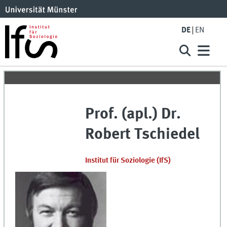
DE
EN
Prof. (apl.) Dr.
Robert
Tschiedel
Institut für Soziologie
(
IfS
)