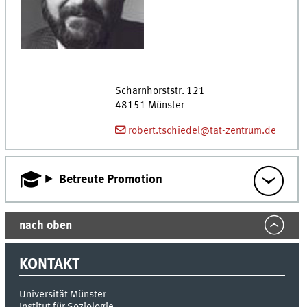
Scharnhorststr. 121
48151
Münster
robert.tschiedel@tat-zentrum.de
Betreute Promotion
nach oben
KONTAKT
Universität Münster
Institut für Soziologie