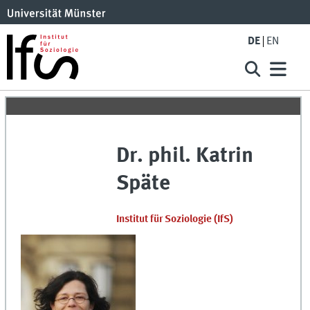
DE
EN
Dr. phil.
Katrin
Späte
Institut für Soziologie
(
IfS
)