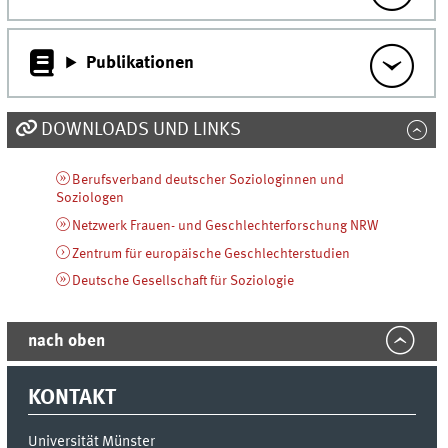
Publikationen
DOWNLOADS UND LINKS
Berufsverband deutscher Soziologinnen und
Soziologen
Netzwerk Frauen- und Geschlechterforschung NRW
Zentrum für europäische Geschlechterstudien
Deutsche Gesellschaft für Soziologie
nach oben
KONTAKT
Universität Münster