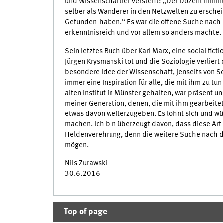
und Wissenschaftler versteht: „Der Dozent nimmt 
selber als Wanderer in den Netzwelten zu erschein
Gefunden-haben.“ Es war die offene Suche nach I
erkenntnisreich und vor allem so anders machte.
Sein letztes Buch über Karl Marx, eine social fict
Jürgen Krysmanski tot und die Soziologie verliert
besondere Idee der Wissenschaft, jenseits von Sc
immer eine Inspiration für alle, die mit ihm zu t
alten Institut in Münster gehalten, war präsent u
meiner Generation, denen, die mit ihm gearbeite
etwas davon weiterzugeben. Es lohnt sich und wü
machen. Ich bin überzeugt davon, dass diese Art
Heldenverehrung, denn die weitere Suche nach d
mögen.
Nils Zurawski
30.6.2016
Top of page