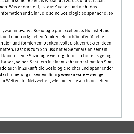
sich in seiner Rolle als Wissender zurück und versucht
en. Was er darstellt, ist das Suchen und nicht das
nformation und Sinn, die seine Soziologie so spannend, so
ion, war innovative Soziologie par excellence. Nun ist Hans
 damit einen originellen Denker, einen Kämpfer für eine
hulen und formiertem Denken, voller, oft verrückter Ideen,
un hatten. Fast bis zum Schluss hat er Seminare an seinem
nd konnte seine Soziologie weitergeben. Ich hoffe es gelingt
t haben, seinen Schülern in einem sehr unbestimmten Sinn,
rde auch in Zukunft die Soziologie reicher und spannender
 der Erinnerung in seinem Sinn gewesen wäre – weniger
en Weiten der Netzwelten, wie immer sie auch aussehen