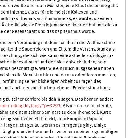
kaufen wollte oder über Münster, eine Stadt die online geht.
dem Internet, als es für die meisten Kollegen und
emdliches Thema war. Er umarmte es, es wurde zu seinem
 Ästhetik, wie sie Fredric Jameson entworfen hat und die zu
e der Gesellschaft und des Kapitalismus wurde.
die er in Verbindung mit dem nun durch die Weltmaschine
rachte: die Superreichen und Eliten; die Verschwörung als
Forschung, die sich wie kaum eine aktuelle soziologische
ischen Innovationen und den sich entwickelnden, bald
lismus beschäftigte. Was wie ein Bruch ausgesehen haben
d sich die Marxisten hier und da neu orientieren mussten,
Fortführung seiner bisherigen Arbeit zu Fragen des
en und auch der von ihm betriebenen Friedensforschung.
nig zu seiner Karriere bis dahin sagen. Das können andere
ainer-rilling.de/blog/?p=3293
. Als ich ihn kennenlernte,
nahm an einem seiner Seminare zu dem Thema teil. Kurze
ihm eingeworbenen EU Projekt, dem European Popular
ich lange nicht genau, worum es ihm genau ging. Einige
ch längt promoviert war und er zu einem meiner regelmäßigen