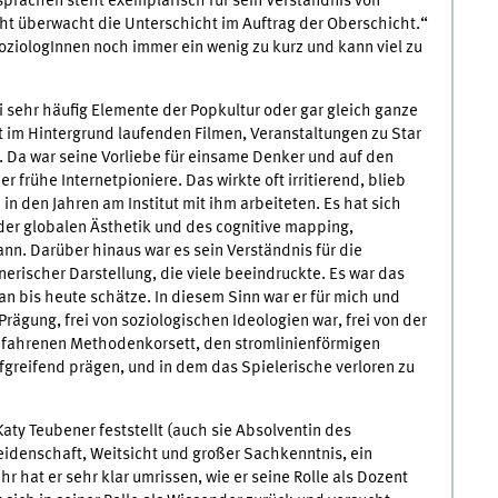
prächen steht exemplarisch für sein Verständnis von
cht überwacht die Unterschicht im Auftrag der Oberschicht.“
SoziologInnen noch immer ein wenig zu kurz und kann viel zu
 sehr häufig Elemente der Popkultur oder gar gleich ganze
t im Hintergrund laufenden Filmen, Veranstaltungen zu Star
. Da war seine Vorliebe für einsame Denker und auf den
r frühe Internetpioniere. Das wirkte oft irritierend, blieb
in den Jahren am Institut mit ihm arbeiteten. Es hat sich
der globalen Ästhetik und des cognitive mapping,
nn. Darüber hinaus war es sein Verständnis für die
erischer Darstellung, die viele beeindruckte. Es war das
an bis heute schätze. In diesem Sinn war er für mich und
Prägung, frei von soziologischen Ideologien war, frei von der
efahrenen Methodenkorsett, den stromlinienförmigen
efgreifend prägen, und in dem das Spielerische verloren zu
aty Teubener feststellt (auch sie Absolventin des
Leidenschaft, Weitsicht und großer Sachkenntnis, ein
r hat er sehr klar umrissen, wie er seine Rolle als Dozent