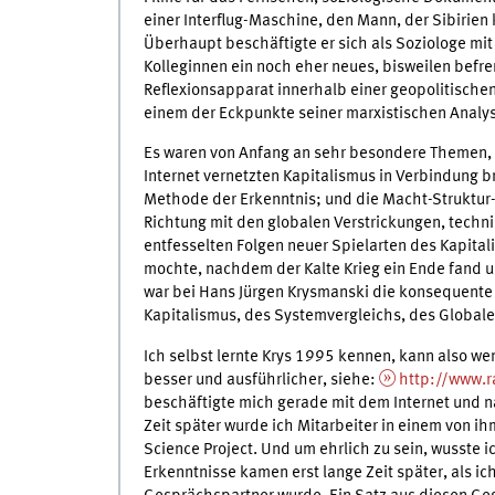
einer Interflug-Maschine, den Mann, der Sibirien 
Überhaupt beschäftigte er sich als Soziologe mit 
Kolleginnen ein noch eher neues, bisweilen befr
Reflexionsapparat innerhalb einer geopolitischen
einem der Eckpunkte seiner marxistischen Analys
Es waren von Anfang an sehr besondere Themen, 
Internet vernetzten Kapitalismus in Verbindung b
Methode der Erkenntnis; und die Macht-Struktur-
Richtung mit den globalen Verstrickungen, techn
entfesselten Folgen neuer Spielarten des Kapita
mochte, nachdem der Kalte Krieg ein Ende fand un
war bei Hans Jürgen Krysmanski die konsequente 
Kapitalismus, des Systemvergleichs, des Global
Ich selbst lernte Krys 1995 kennen, kann also we
besser und ausführlicher, siehe:
http://www.r
beschäftigte mich gerade mit dem Internet und 
Zeit später wurde ich Mitarbeiter in einem von 
Science Project. Und um ehrlich zu sein, wusste 
Erkenntnisse kamen erst lange Zeit später, als i