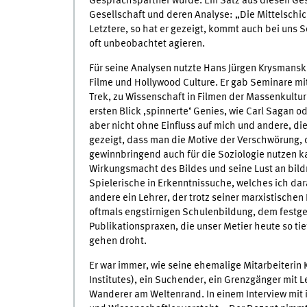
Gesprächspartner wurde. Ein Satz aus diesen Ges
Gesellschaft und deren Analyse: „Die Mittelschi
Letztere, so hat er gezeigt, kommt auch bei uns 
oft unbeobachtet agieren.
Für seine Analysen nutzte Hans Jürgen Krysmanski
Filme und Hollywood Culture. Er gab Seminare mi
Trek, zu Wissenschaft in Filmen der Massenkultur
ersten Blick ‚spinnerte‘ Genies, wie Carl Sagan ode
aber nicht ohne Einfluss auf mich und andere, die 
gezeigt, dass man die Motive der Verschwörung, 
gewinnbringend auch für die Soziologie nutzen ka
Wirkungsmacht des Bildes und seine Lust an bildn
Spielerische in Erkenntnissuche, welches ich dar
andere ein Lehrer, der trotz seiner marxistischen 
oftmals engstirnigen Schulenbildung, dem festg
Publikationspraxen, die unser Metier heute so ti
gehen droht.
Er war immer, wie seine ehemalige Mitarbeiterin K
Institutes), ein Suchender, ein Grenzgänger mit 
Wanderer am Weltenrand. In einem Interview mit ih