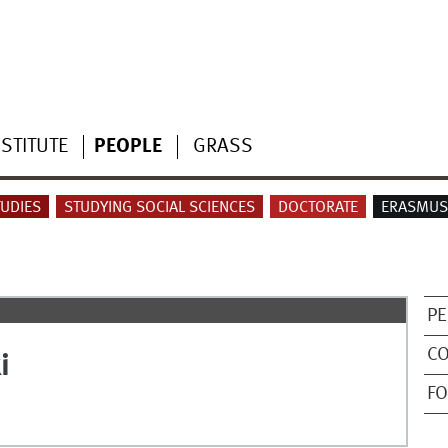
NSTITUTE
PEOPLE
GRASS
UDIES
STUDYING SOCIAL SCIENCES
DOCTORATE
ERASMUS 
PE
C
i
FO