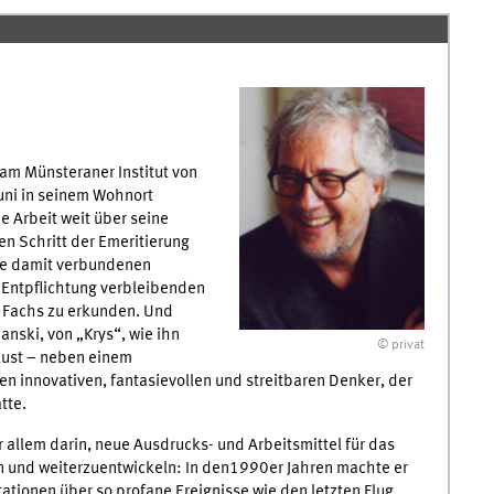
 am Münsteraner Institut von
Juni in seinem Wohnort
e Arbeit weit über seine
en Schritt der Emeritierung
die damit verbundenen
r Entpflichtung verbleibenden
s Fachs zu erkunden. Und
nski, von „Krys“, wie ihn
© privat
rlust – neben einem
en innovativen, fantasievollen und streitbaren Denker, der
tte.
r allem darin, neue Ausdrucks- und Arbeitsmittel für das
n und weiterzuentwickeln: In den1990er Jahren machte er
tionen über so profane Ereignisse wie den letzten Flug