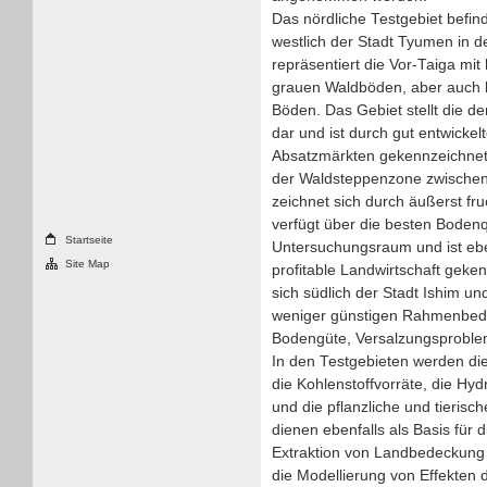
Das nördliche Testgebiet befind
westlich der Stadt Tyumen in 
repräsentiert die Vor-Taiga m
grauen Waldböden, aber auch l
Böden. Das Gebiet stellt die de
dar und ist durch gut entwicke
Absatzmärkten gekennzeichnet. 
der Waldsteppenzone zwische
zeichnet sich durch äußerst f
verfügt über die besten Bodenq
Startseite
Untersuchungsraum und ist ebe
Site Map
profitable Landwirtschaft geke
sich südlich der Stadt Ishim un
weniger günstigen Rahmenbedin
Bodengüte, Versalzungsproblem
In den Testgebieten werden di
die Kohlenstoffvorräte, die Hyd
und die pflanzliche und tierisch
dienen ebenfalls als Basis für 
Extraktion von Landbedeckung
die Modellierung von Effekten