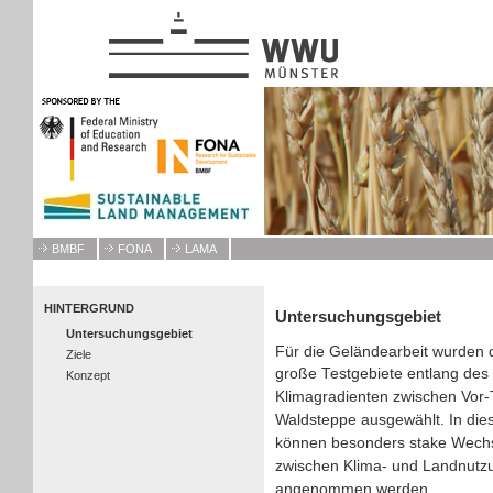
BMBF
FONA
LAMA
Start
Hintergrund
Teilprojekte
Mitarbeiter
Publikationen
HINTERGRUND
Untersuchungsgebiet
Untersuchungsgebiet
Für die Geländearbeit wurden 
Ziele
große Testgebiete entlang des 
Konzept
Klimagradienten zwischen Vor-
Waldsteppe ausgewählt. In die
können besonders stake Wech
zwischen Klima- und Landnut
angenommen werden.