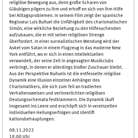
religiöse Bewegung aus, denn große Scharen von
Gläubigen pilgern zu ihm und erhoff en sich von ihm Hilfe
bei Alltagsproblemen. In seinem Film zeigt der spanische
Regisseur Luis Buñuel die Unfähigkeit des charismatischen
Simón, eine wirkliche Beziehung zu den Hilfesuchenden
aufzubauen, die er mit seiner religiösen Strenge
überfordert. In einer surrealistischen Wendung wird der
Asket vom Satan in einem Flugzeug in das moderne New
York entführt, wo er sich in einen Intellektuellen
verwandelt, der seine Zeit in angesagten Musikclubs
verbringt, in denen er allerdings bloßer Zuschauer bleibt.
Aus der Perspektive Buñuels ist die entfesselte religiöse
Dynamik eine Illusion einzelner Anhänger des
Charismatikers, die sich zum Teil an tradierten
Verhaltensweisen und verinnerlichten religiösen
Deutungsschemata festklammern. Die Dynamik läuft
insgesamt ins Leere und erschöpft sich in vereinzelten
individuellen Heilungserfolgen und Identifi
kationsbehauptungen.
08.11.2022
19.00 Uhr