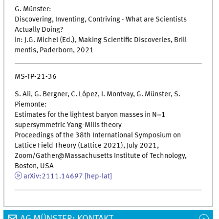
G. Münster:
Discovering, Inventing, Contriving - What are Scientists
Actually Doing?
in: J.G. Michel (Ed.), Making Scientific Discoveries, Brill
mentis, Paderborn, 2021
MS-TP-21-36
S. Ali, G. Bergner, C. López, I. Montvay, G. Münster, S.
Piemonte:
Estimates for the lightest baryon masses in N=1
supersymmetric Yang-Mills theory
Proceedings of the 38th International Symposium on
Lattice Field Theory (Lattice 2021), July 2021,
Zoom/Gather@Massachusetts Institute of Technology,
Boston, USA
arXiv:2111.14697 [hep-lat]