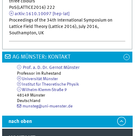
three colours
PoS(LATTICE2016) 222
arXiv:1610.10097 [hep-lat]
Proceedings of the 34th International Symposium on
Lattice Field Theory (Lattice 2016), July 2016,
Southampton, UK
AG MÜNSTER: KONTAKT
Prof. a. D. Dr.
Gernot
Münster
Professor im Ruhestand
Universität Münster
Institut für Theoretische Physik
Wilhelm-Klemm-Straße 9
48149
Münster
Deutschland
munsteg@uni-muenster.de
nach oben