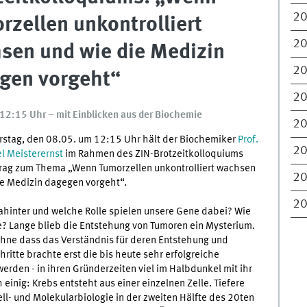
2
rzellen unkontrolliert
2
sen und wie die Medizin
2
gen vorgeht“
2
12:15 Uhr – mit Einblicken aus der Biochemie
2
stag, den 08.05. um 12:15 Uhr hält der Biochemiker
Prof.
2
l Meisterernst
im Rahmen des ZIN-Brotzeitkolloquiums
trag zum Thema „Wenn Tumorzellen unkontrolliert wachsen
2
ie Medizin dagegen vorgeht“.
2
dahinter und welche Rolle spielen unsere Gene dabei? Wie
he? Lange blieb die Entstehung von Tumoren ein Mysterium.
 ohne dass das Verständnis für deren Entstehung und
itte brachte erst die bis heute sehr erfolgreiche
erden - in ihren Gründerzeiten viel im Halbdunkel mit ihr
einig: Krebs entsteht aus einer einzelnen Zelle. Tiefere
ell- und Molekularbiologie in der zweiten Hälfte des 20ten