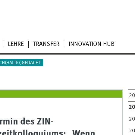
LEHRE
TRANSFER
INNOVATION-HUB
CH(HALTIG)GEDACHT
2
2
2
ermin des ZIN-
2
zeitkolloquiums: „Wenn