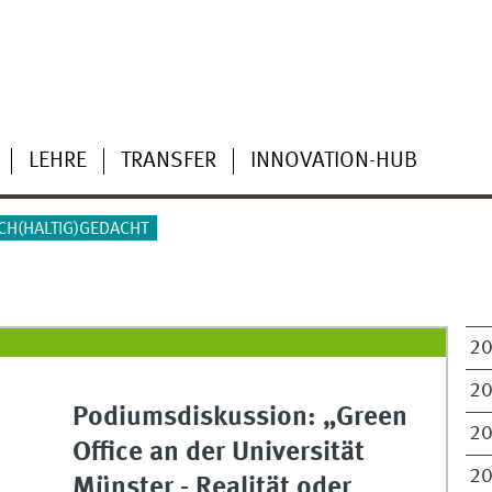
LEHRE
TRANSFER
INNOVATION-HUB
CH(HALTIG)GEDACHT
2
2
Podiumsdiskussion: „Green
2
Office an der Universität
2
Münster - Realität oder