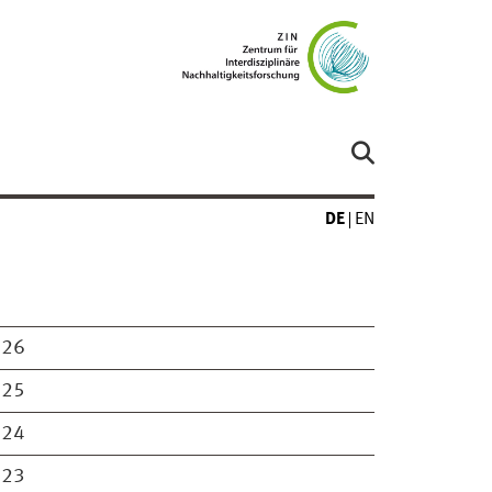
DE
EN
026
025
024
023