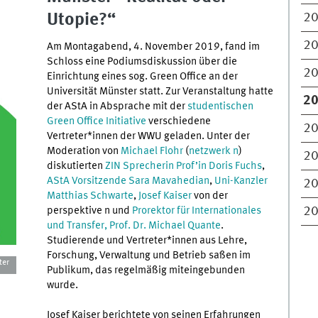
Utopie?“
2
2
Am Montagabend, 4. November 2019, fand im
Schloss eine Podiumsdiskussion über die
2
Einrichtung eines sog. Green Office an der
Universität Münster statt. Zur Veranstaltung hatte
2
der AStA in Absprache mit der
studentischen
Green Office Initiative
verschiedene
2
Vertreter*innen der WWU geladen. Unter der
Moderation von
Michael Flohr
(
netzwerk n
)
2
diskutierten
ZIN Sprecherin Prof’in Doris Fuchs
,
AStA Vorsitzende Sara Mavahedian
,
Uni-Kanzler
2
Matthias Schwarte
,
Josef Kaiser
von der
perspektive n und
Prorektor für Internationales
2
und Transfer, Prof. Dr. Michael Quante
.
Studierende und Vertreter*innen aus Lehre,
Forschung, Verwaltung und Betrieb saßen im
ter
Publikum, das regelmäßig miteingebunden
wurde.
Josef Kaiser berichtete von seinen Erfahrungen