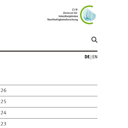
DE
EN
026
025
024
023