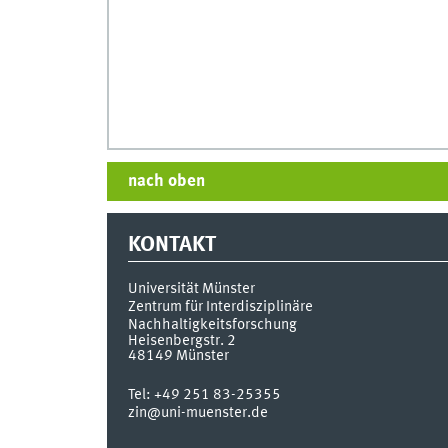
nach oben
KONTAKT
Universität Münster
Zentrum für Interdisziplinäre
Nachhaltigkeitsforschung
Heisenbergstr. 2
48149
Münster
Tel:
+49 251 83-25355
zin@uni-muenster.de