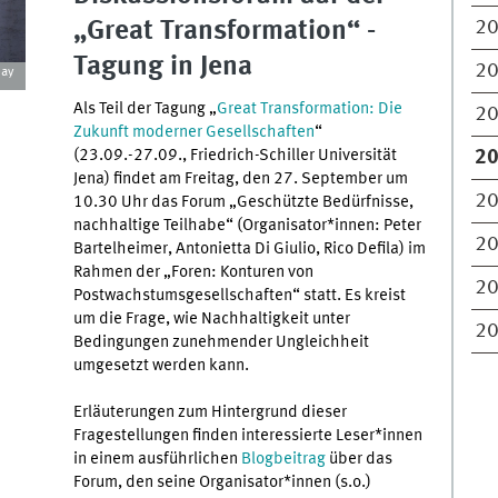
„Great Transformation“ -
2
Tagung in Jena
2
bay
Als Teil der Tagung „
Great Transformation: Die
2
Zukunft moderner Gesellschaften
“
(23.09.-27.09., Friedrich-Schiller Universität
2
Jena) findet am Freitag, den 27. September um
2
10.30 Uhr das Forum „Geschützte Bedürfnisse,
nachhaltige Teilhabe“ (Organisator*innen: Peter
2
Bartelheimer, Antonietta Di Giulio, Rico Defila) im
Rahmen der „Foren: Konturen von
2
Postwachstumsgesellschaften“ statt. Es kreist
um die Frage, wie Nachhaltigkeit unter
2
Bedingungen zunehmender Ungleichheit
umgesetzt werden kann.
Erläuterungen zum Hintergrund dieser
Fragestellungen finden interessierte Leser*innen
in einem ausführlichen
Blogbeitrag
über das
Forum, den seine Organisator*innen (s.o.)