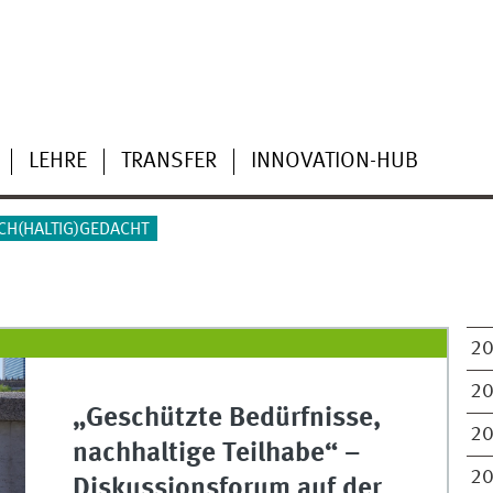
LEHRE
TRANSFER
INNOVATION-HUB
CH(HALTIG)GEDACHT
2
2
„Geschützte Bedürfnisse,
2
nachhaltige Teilhabe“ –
2
Diskussionsforum auf der