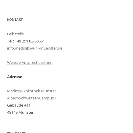
KONTAKT
Leihstelle
Tel.: +49 251 83-58561
info.medibib@uni-muenster.de
Weitere Ansprechpartner
Adresse
Medizin-Bibliothek Münster
Albert-Schweitzer-Campus 1
Gebäude A11
48149 Münster