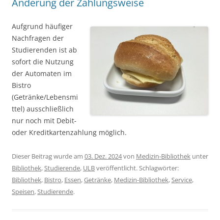
Änderung der Zahlungsweise
Aufgrund häufiger
Nachfragen der
Studierenden ist ab
sofort die Nutzung
der Automaten im
Bistro
(Getränke/Lebensmi
ttel) ausschließlich
nur noch mit Debit-
oder Kreditkartenzahlung möglich.
Dieser Beitrag wurde am
03. Dez. 2024
von
Medizin-Bibliothek
unter
Bibliothek
,
Studierende
,
ULB
veröffentlicht. Schlagwörter:
Bibliothek
,
Bistro
,
Essen
,
Getränke
,
Medizin-Bibliothek
,
Service
,
Speisen
,
Studierende
.