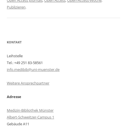
Open Access Journals
,
Open Access
,
Open-Access-Woche
,
Publizieren
.
KONTAKT
Leihstelle
Tel.: +49 251 83-58561
info.medibib@uni-muenster.de
Weitere Ansprechpartner
Adresse
Medizin-Bibliothek Münster
Albert-Schweitzer-Campus 1
Gebäude A11