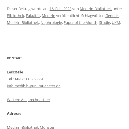
Dieser Beitrag wurde am
16. Feb. 2023
von
Medizin-Bibliothek
unter
Bibliothek
,
Fakultät
,
Medizin
veröffentlicht. Schlagwörter:
Genetik
,
Medizin-Bibliothek
,
Nephrologie
,
Paper of the Month
,
Studie
,
UKM
.
KONTAKT
Leihstelle
Tel.: +49 251 83-58561
info.medibib@uni-muenster.de
Weitere Ansprechpartner
Adresse
Medizin-Bibliothek Münster