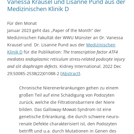
Vanessa Krausel und Lisanne Pund aus der
Medizinischen Klinik D
Für den Monat
Januar 2023 geht das „Paper of the Month“ der
Medizinischen Fakultät der WWU Münster an Dr. Vanessa
Krausel und Dr. Lisanne Pund aus der
Medizinischen
Klinik D
für die Publikation:
The transcription factor ATF4
mediates endoplasmic reticulum stress-related podocyte injury
and slit diaphragm defects
. Kidney International. 2022 Dec
29;S0085-2538(22)01088-2 [
Abstract
].
Chronische Nierenerkrankungen gehen zu einem
großen Teil auf eine Schädigung von Podozyten
zurück, welche die Filtrationsbarriere der Niere
bilden. Das Galloway-Mowat-Syndrom ist eine
genetische Erkrankung, die durch schwere neuro-
renale Defekte charakterisiert ist, den Podozyten
betrifft und u.a. durch Mutationen in Genen des