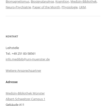
Biomagnetismus
,
Biosignalanalyse
,
Kognition
,
Medizin-Bibliothek
,
Neuro-Psychiatrie
,
Paper of the Month
,
Physiologie
,
UKM
.
KONTAKT
Leihstelle
Tel.: +49 251 83-58561
info.medibib@uni-muenster.de
Weitere Ansprechpartner
Adresse
Medizin-Bibliothek Münster
Albert-Schweitzer-Campus 1
Gebäude A11