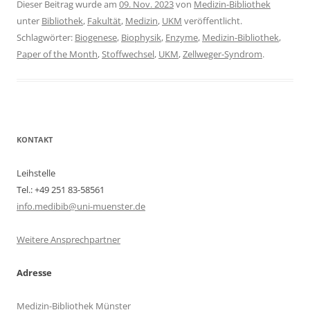
Dieser Beitrag wurde am
09. Nov. 2023
von
Medizin-Bibliothek
unter
Bibliothek
,
Fakultät
,
Medizin
,
UKM
veröffentlicht.
Schlagwörter:
Biogenese
,
Biophysik
,
Enzyme
,
Medizin-Bibliothek
,
Paper of the Month
,
Stoffwechsel
,
UKM
,
Zellweger-Syndrom
.
KONTAKT
Leihstelle
Tel.: +49 251 83-58561
info.medibib@uni-muenster.de
Weitere Ansprechpartner
Adresse
Medizin-Bibliothek Münster