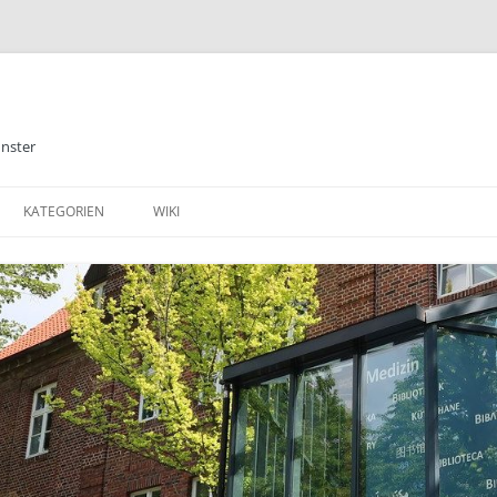
ünster
KATEGORIEN
WIKI
ALLGEMEINES
BIBLIOTHEK
E-BOOKS
DATENBANKEN
MEDIZIN
TABLETS & SMARTPHONE