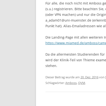
Für alle, die noch nicht mit Amboss g
(s.u.) registrieren. Bitte beachten Si
(oder VPN machen) und nur die Origi
a_adam01@uni-muenster.de (erkennbar
Punkt hat). Alias-Emailadressen wie 
Die Landing-Page mit allen weiteren I
https://www.miamed.de/amboss/camp
Da die allermeisten Studierenden für
wird der Klinik-Teil von Thieme exam
stehen.
Dieser Beitrag wurde am
20. Dez. 2016
von
Schlagwörter:
Amboss
,
QVM
.