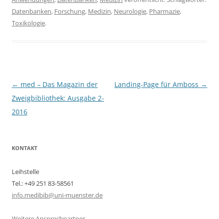
Datenbanken
,
Forschung
,
Medizin
,
Neurologie
,
Pharmazie
,
Toxikologie
.
Beitragsnavigation
←
med – Das Magazin der
Landing-Page für Amboss
→
Zweigbibliothek: Ausgabe 2-
2016
KONTAKT
Leihstelle
Tel.: +49 251 83-58561
info.medibib@uni-muenster.de
Weitere Ansprechpartner