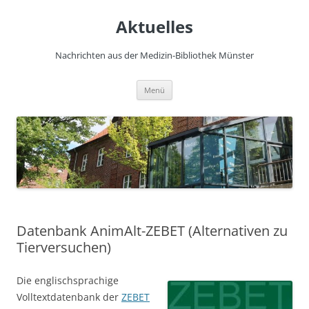
Zum
Inhalt
Aktuelles
springen
Nachrichten aus der Medizin-Bibliothek Münster
Menü
Datenbank AnimAlt-ZEBET (Alternativen zu
Tierversuchen)
Die englischsprachige
Volltextdatenbank der
ZEBET