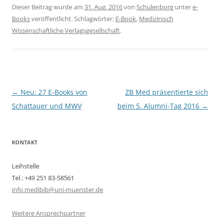
Dieser Beitrag wurde am
31. Aug. 2016
von
Schulenborg
unter
e-
Books
veröffentlicht. Schlagwörter:
E-Book
,
Medizinisch
Wissenschaftliche Verlagsgesellschaft
.
Beitragsnavigation
←
Neu: 27 E-Books von
ZB Med präsentierte sich
Schattauer und MWV
beim 5. Alumni-Tag 2016
→
KONTAKT
Leihstelle
Tel.: +49 251 83-58561
info.medibib@uni-muenster.de
Weitere Ansprechpartner