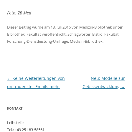
Foto: ZB Med
Dieser Beitrag wurde am
13. Juli 2016
von
Medizin-Bibliothek
unter
Bibliothek
,
Fakultät
veröffentlicht. Schlagwörter:
Bistro
,
Fakultät
,
Forschung-Dienstleistung-Umfrage
,
Medizin-Bibliothek
.
Beitragsnavigation
←
Keine Weiterleitungen von
Neu: Modelle zur
uni-muenster Emails mehr
Gebissentwicklung
→
KONTAKT
Leihstelle
Tel.: +49 251 83-58561