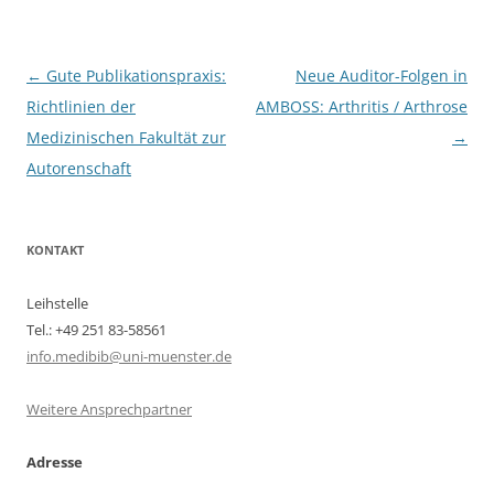
Beitragsnavigation
←
Gute Publikationspraxis:
Neue Auditor-Folgen in
Richtlinien der
AMBOSS: Arthritis / Arthrose
Medizinischen Fakultät zur
→
Autorenschaft
KONTAKT
Leihstelle
Tel.: +49 251 83-58561
info.medibib@uni-muenster.de
Weitere Ansprechpartner
Adresse