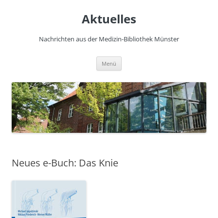
Zum
Inhalt
Aktuelles
springen
Nachrichten aus der Medizin-Bibliothek Münster
Menü
Neues e-Buch: Das Knie