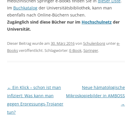
medizinischen Springer e-Books finden Sie in
dieser Liste
.
Im
Buchkatalog
der Universitätsbibliothek, kann man
ebenfalls nach Online-Büchern suchen.
Zugänglich sind diese Bücher nur im
Hochschulnetz
der
Universität.
Dieser Beitrag wurde am
30. März 2016
von
Schulenborg
unter
e-
Books
veröffentlicht. Schlagwörter:
E-Book
,
Springer
.
Beitragsnavigation
←
Ein Klick – schon ist man
Neue hämatologische
infiziert: Was kann man
Mikroskopiebilder in AMBOSS
gegen Erpressungs-Trojaner
→
tun?