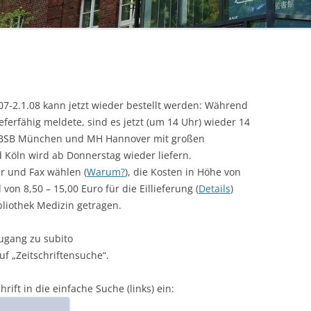
STUDIERENDE
UKM
ULB
7-2.1.08 kann jetzt wieder bestellt werden: Während
ZEITSCHRIFTEN
ferfähig meldete, sind es jetzt (um 14 Uhr) wieder 14
e BSB München und MH Hannover mit großen
Köln wird ab Donnerstag wieder liefern.
r und Fax wählen (
Warum?
), die Kosten in Höhe von
von 8,50 – 15,00 Euro für die Eillieferung (
Details
)
liothek Medizin getragen.
ugang zu subito
auf „Zeitschriftensuche“.
ift in die einfache Suche (links) ein: