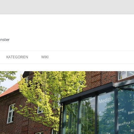
ünster
KATEGORIEN
WIKI
ALLGEMEINES
BIBLIOTHEK
E-BOOKS
DATENBANKEN
MEDIZIN
TABLETS & SMARTPHONE