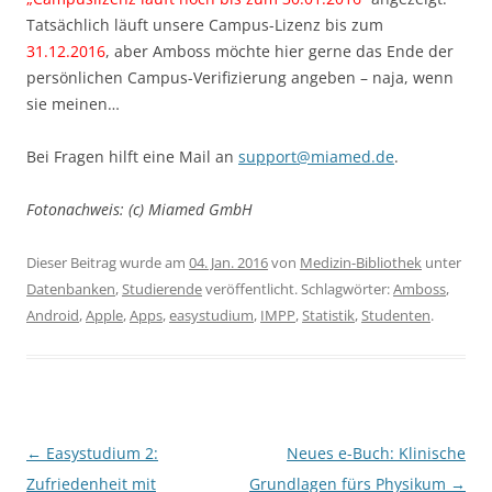
Tatsächlich läuft unsere Campus-Lizenz bis zum
31.12.2016
, aber Amboss möchte hier gerne das Ende der
persönlichen Campus-Verifizierung angeben – naja, wenn
sie meinen…
Bei Fragen hilft eine Mail an
support@miamed.de
.
Fotonachweis: (c) Miamed GmbH
Dieser Beitrag wurde am
04. Jan. 2016
von
Medizin-Bibliothek
unter
Datenbanken
,
Studierende
veröffentlicht. Schlagwörter:
Amboss
,
Android
,
Apple
,
Apps
,
easystudium
,
IMPP
,
Statistik
,
Studenten
.
Beitragsnavigation
←
Easystudium 2:
Neues e-Buch: Klinische
Zufriedenheit mit
Grundlagen fürs Physikum
→