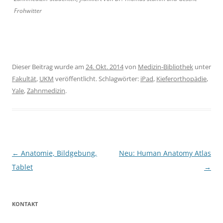
Frohwitter
Dieser Beitrag wurde am
24. Okt. 2014
von
Medizin-Bibliothek
unter
Fakultät
,
UKM
veröffentlicht. Schlagwörter:
iPad
,
Kieferorthopädie
,
Yale
,
Zahnmedizin
.
Beitragsnavigation
←
Anatomie, Bildgebung,
Neu: Human Anatomy Atlas
Tablet
→
KONTAKT