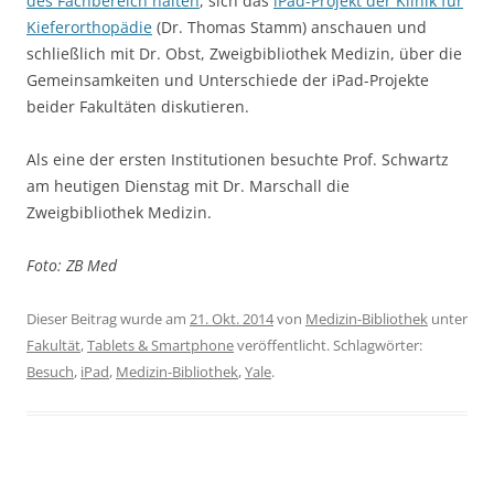
des Fachbereich halten
, sich das
iPad-Projekt der Klinik für
Kieferorthopädie
(Dr. Thomas Stamm) anschauen und
schließlich mit Dr. Obst, Zweigbibliothek Medizin, über die
Gemeinsamkeiten und Unterschiede der iPad-Projekte
beider Fakultäten diskutieren.
Als eine der ersten Institutionen besuchte Prof. Schwartz
am heutigen Dienstag mit Dr. Marschall die
Zweigbibliothek Medizin.
Foto: ZB Med
Dieser Beitrag wurde am
21. Okt. 2014
von
Medizin-Bibliothek
unter
Fakultät
,
Tablets & Smartphone
veröffentlicht. Schlagwörter:
Besuch
,
iPad
,
Medizin-Bibliothek
,
Yale
.