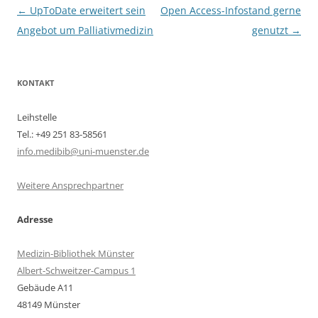
Beitragsnavigation
←
UpToDate erweitert sein
Open Access-Infostand gerne
Angebot um Palliativmedizin
genutzt
→
KONTAKT
Leihstelle
Tel.: +49 251 83-58561
info.medibib@uni-muenster.de
Weitere Ansprechpartner
Adresse
Medizin-Bibliothek Münster
Albert-Schweitzer-Campus 1
Gebäude A11
48149 Münster