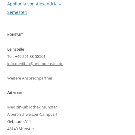
Apollonia von Alexandria –
Semester!
KONTAKT
Leihstelle
Tel.: +49 251 83-58561
info.medibib@uni-muenster.de
Weitere Ansprechpartner
Adresse
Medizin-Bibliothek Münster
Albert-Schweitzer-Campus 1
Gebäude A11
48149 Münster