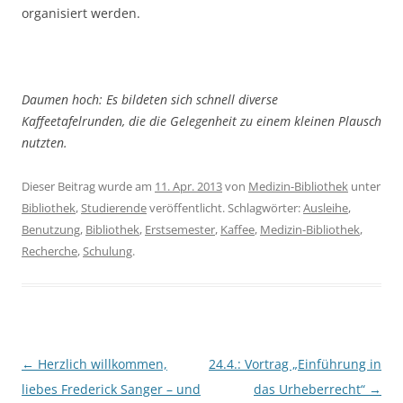
organisiert werden.
Daumen hoch: Es bildeten sich schnell diverse
Kaffeetafelrunden, die die Gelegenheit zu einem kleinen Plausch
nutzten.
Dieser Beitrag wurde am
11. Apr. 2013
von
Medizin-Bibliothek
unter
Bibliothek
,
Studierende
veröffentlicht. Schlagwörter:
Ausleihe
,
Benutzung
,
Bibliothek
,
Erstsemester
,
Kaffee
,
Medizin-Bibliothek
,
Recherche
,
Schulung
.
Beitragsnavigation
←
Herzlich willkommen,
24.4.: Vortrag „Einführung in
liebes Frederick Sanger – und
das Urheberrecht“
→